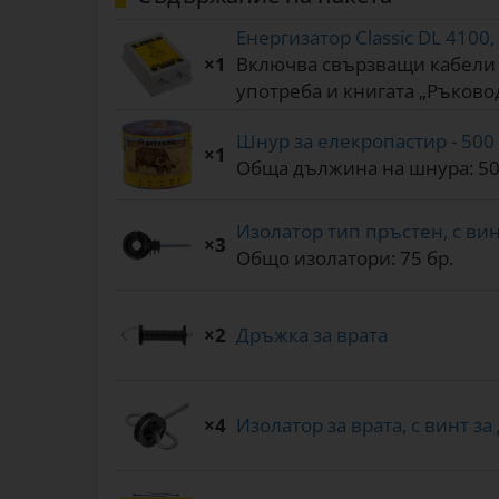
Енергизатор Classic DL 4100, 
×1
Включва свързващи кабели м
употреба и книгата „Ръково
Шнур за елекропастир - 500 м
×1
Обща дължина на шнура: 50
Изолатор тип пръстен, с винт
×3
Общо изолатори: 75 бр.
×2
Дръжка за врата
×4
Изолатор за врата, с винт за