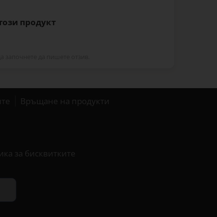
 този продукт
да започнете да пишете отзив.
ите
Връщане на продукти
ика за бисквитките