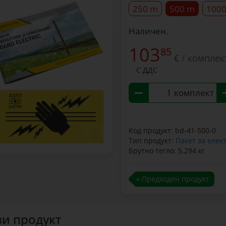
250 m
500 m
100
Наличен.
103
85
€ / комплек
С ДДС
комплект
Код продукт: bd-41-500-0
Тип продукт:
Пакет за елек
Брутно тегло: 5.294 кг
« Предходен продукт
зи продукт