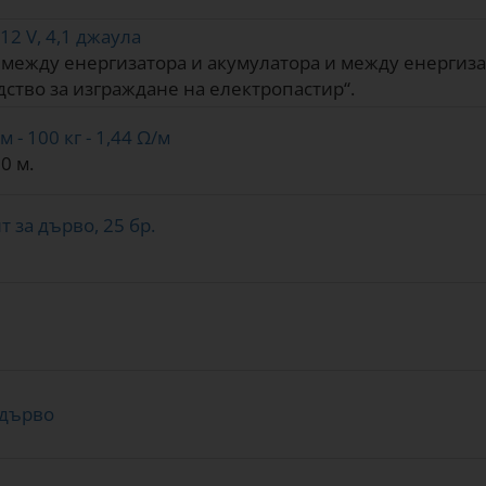
12 V, 4,1 джаула
ежду енергизатора и акумулатора и между енергизат
дство за изграждане на електропастир“.
 - 100 кг - 1,44 Ω/м
0 м.
 за дърво, 25 бр.
 дърво