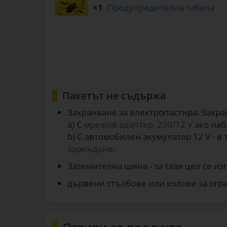
×1
Предупредителна табела
Пакетът не съдържа
Захранване за електропастира. Захра
a) С
мрежов адаптер, 230/12 V
ако наб
b) С автомобилен акумулатор 12 V - в
зареждане
.
Заземителна шина - за тази цел се и
дървени стълбове или колове за огра