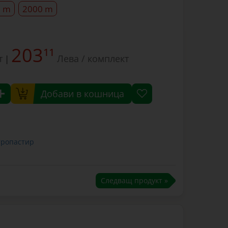
0 m
2000 m
203
11
т
Лева / комплект
|
Добави в кошница
тропастир
Следващ продукт »