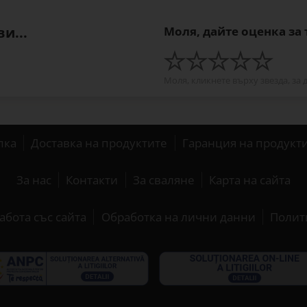
и...
Моля, дайте оценка за
Моля, кликнете върху звезда, за 
пка
Доставка на продуктите
Гаранция на продукт
За нас
Контакти
За сваляне
Карта на сайта
абота със сайта
Обработка на лични данни
Полит