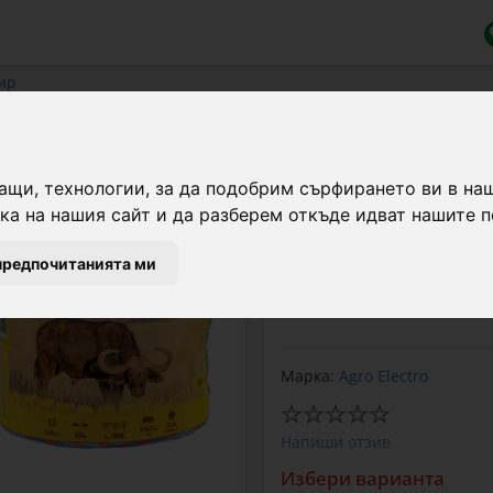
ир
тир 500 м, 4,1 джаула, за домашн
ащи, технологии, за да подобрим сърфирането ви в на
а на нашия сайт и да разберем откъде идват нашите п
Базов пакет за електр
включва енергизатор с 
предпочитанията ми
пръстеновидни изолато
врата.
Марка:
Agro Electro
Напиши отзив
Избери варианта