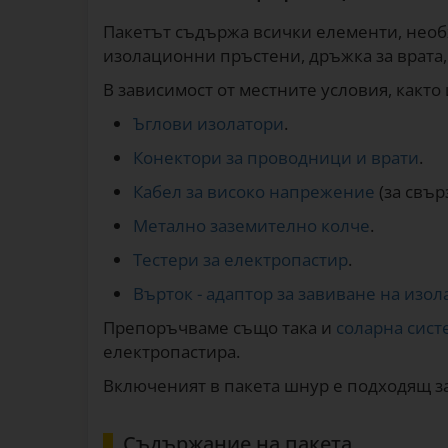
Пакетът съдържа всички елементи, необх
изолационни пръстени, дръжка за врата,
В зависимост от местните условия, както
Ъглови изолатори
.
Конектори за проводници и врати
.
Кабел за високо напрежение
(за свър
Метално заземително колче
.
Тестери за електропастир
.
Върток - адаптор за завиване на изол
Препоръчваме също така и
соларна сист
електропастира.
Включеният в пакета шнур е подходящ 
Съдържание на пакета