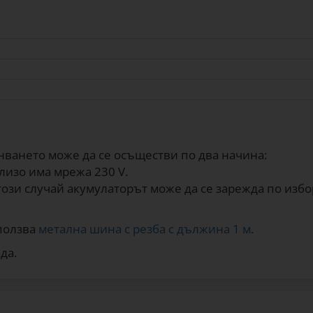
нването може да се осъществи по два начина:
лизо има мрежа 230 V.
 този случай акумулаторът може да се зарежда по изб
зползва
метална шина с резба с дължина 1 м
.
да.