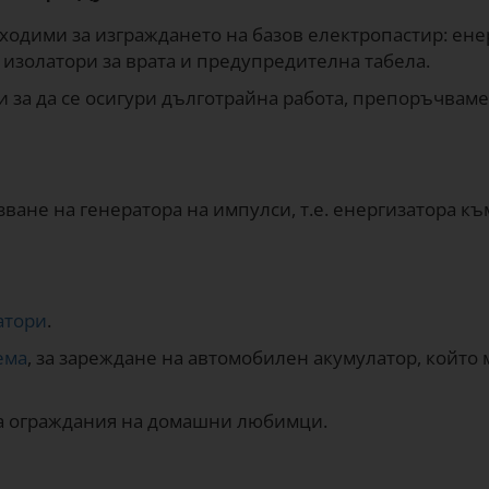
одими за изграждането на базов електропастир: енер
 изолатори за врата и предупредителна табела.
 и за да се осигури дълготрайна работа, препоръчвам
зване на генератора на импулси, т.е. енергизатора към
атори
.
ема
, за зареждане на автомобилен акумулатор, който 
за ограждания на домашни любимци.