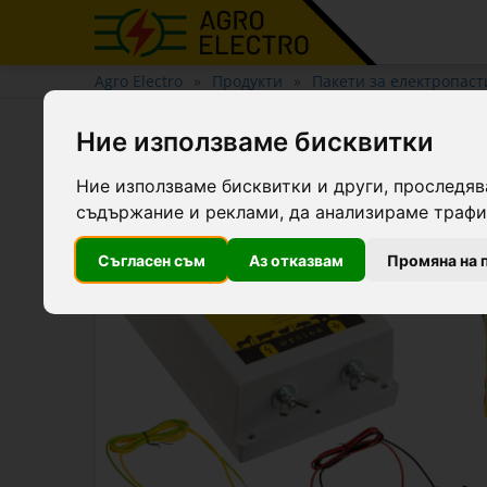
Agro Electro
Продукти
Пакети за електропаст
Базов пакет за електропас
Ние използваме бисквитки
Ние използваме бисквитки и други, проследяв
Ново
съдържание и реклами, да анализираме трафик
Съгласен съм
Аз отказвам
Промяна на 