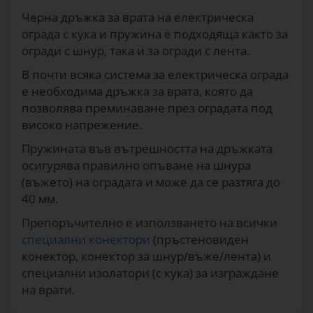
Черна дръжка за врата на електрическа
ограда с кука и пружина е подходяща както за
Синя дръжка за врата
2
60
€
огради с шнур, така и за огради с лента.
1205
В почти всяка система за електрическа ограда
е необходима дръжка за врата, която да
Зелена дръжка за врата
позволява преминаване през оградата под
2
60
€
високо напрежение.
1203
Пружината във вътрешността на дръжката
осигурява правилно опъване на шнура
(въжето) на оградата и може да се разтяга до
40 мм.
Препоръчително е използването на всички
специални конектори
(пръстеновиден
конектор, конектор за шнур/въже/лента) и
специални изолатори (с кука) за изграждане
на врати.