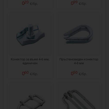
20
99
0
0
€/бр.
€/бр.
Конектор за въже 4-6 мм,
Пръстеновиден конектор
единичен
4-6 мм
60
50
0
0
€/бр.
€/бр.