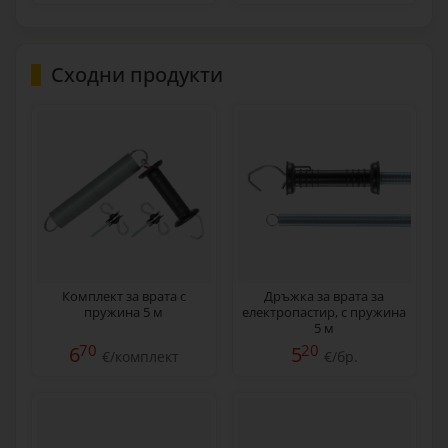
Сходни продукти
Комплект за врата с
Дръжка за врата за
пружина 5 м
електропастир, с пружина
5 м
70
20
6
5
€/комплект
€/бр.