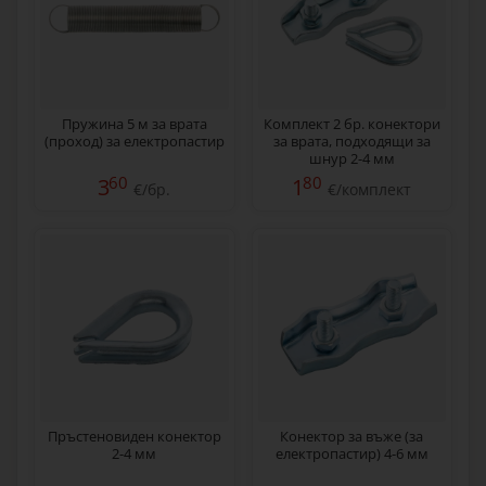
Пружина 5 м за врата
Комплект 2 бр. конектори
(проход) за електропастир
за врата, подходящи за
шнур 2-4 мм
60
80
3
1
€/бр.
€/комплект
Пръстеновиден конектор
Конектор за въже (за
2-4 мм
електропастир) 4-6 мм