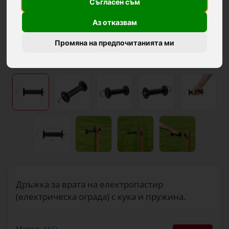
Съгласен съм
Аз отказвам
Промяна на предпочитанията ми
Дръжка за врата на електропастир
(електрическа ограда) с кука и пружина.
Марка:
AKO