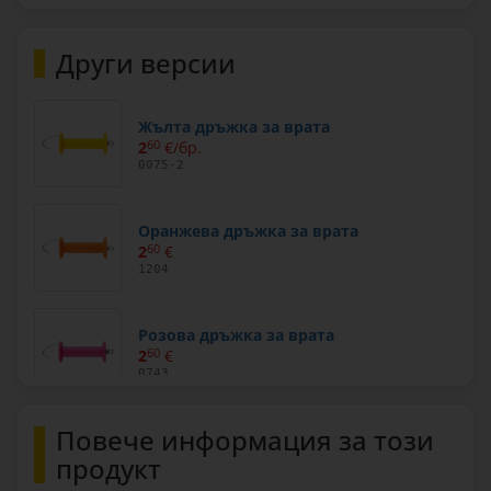
Други версии
Жълта дръжка за врата
2
60
€/бр.
0075-2
Оранжева дръжка за врата
2
60
€
1204
Розова дръжка за врата
2
60
€
0743
Повече информация за този
Лилава дръжка за врата
2
60
€
продукт
1202