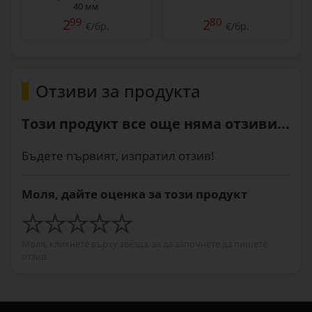
40 мм
99
80
2
2
€/бр.
€/бр.
Отзиви за продукта
Този продукт все още няма отзиви...
Бъдете първият, изпратил отзив!
Моля, дайте оценка за този продукт
Моля, кликнете върху звезда, за да започнете да пишете
отзив.