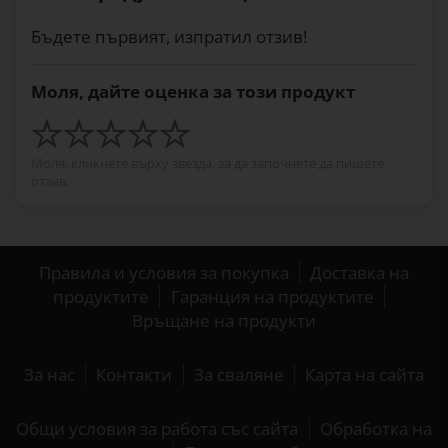
Бъдете първият, изпратил отзив!
Моля, дайте оценка за този продукт
Моля, кликнете върху звезда, за да започнете да пишете
отзив.
Правила и условия за покупка
Доставка на
продуктите
Гаранция на продуктите
Връщане на продукти
За нас
Контакти
За сваляне
Карта на сайта
Общи условия за работа със сайта
Обработка на