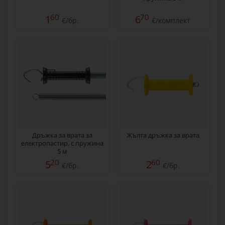
60
70
1
6
€/бр.
€/комплект
Дръжка за врата за
Жълта дръжка за врата
електропастир, с пружина
5 м
20
60
5
2
€/бр.
€/бр.