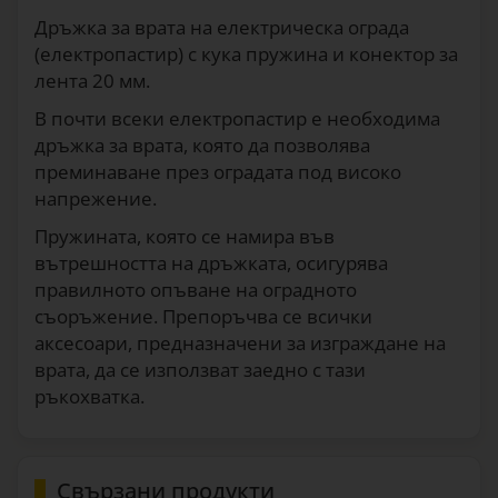
Дръжка за врата на електрическа ограда
(електропастир) с кука пружина и конектор за
лента 20 мм.
В почти всеки електропастир е необходима
дръжка за врата, която да позволява
преминаване през оградата под високо
напрежение.
Пружината, която се намира във
вътрешността на дръжката, осигурява
правилното опъване на оградното
съоръжение. Препоръчва се всички
аксесоари, предназначени за изграждане на
врата, да се използват заедно с тази
ръкохватка.
Свързани продукти