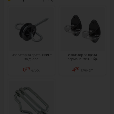
Изолатор за врата, с винт
Изолатор за врата
за дърво
перманентен, 2 бр.
79
20
0
4
€/бр.
€/чифт