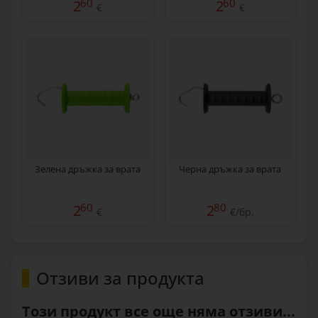
60
60
2
2
€
€
Зелена дръжка за врата
Черна дръжка за врата
60
80
2
2
€
€/бр.
Отзиви за продукта
Този продукт все още няма отзиви...