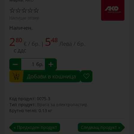
Напиши отзив
Наличен.
2
5
80
48
€ / бр.
Лева / бр.
|
С ДДС
бр.
Добави в кошница
Код продукт: 0075-3
Тип продукт:
Врата за електропастир
Брутно тегло: 0.13 кг
« Предходен продукт
Следващ продукт »