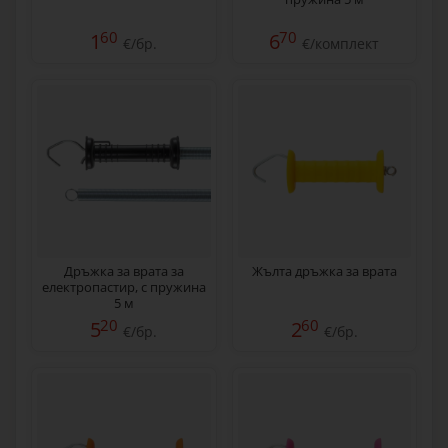
60
70
1
6
€/бр.
€/комплект
Дръжка за врата за
Жълта дръжка за врата
електропастир, с пружина
5 м
20
60
5
2
€/бр.
€/бр.