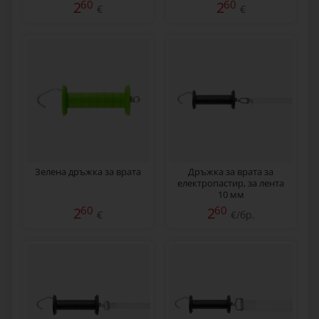
60
60
2
2
€
€
Зелена дръжка за врата
Дръжка за врата за
електропастир, за лента
10 мм
60
60
2
2
€
€/бр.