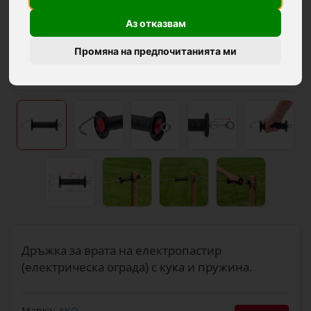
Аз отказвам
Промяна на предпочитанията ми
Дръжка за врата на електропастир
(електрическа ограда) с кука и пружина.
Марка:
AKO