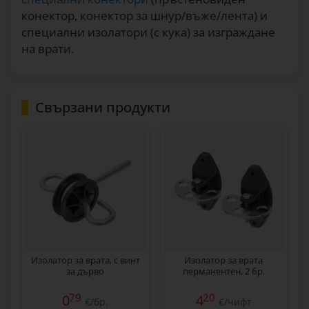
конектор, конектор за шнур/въже/лента) и
специални изолатори (с кука) за изграждане
на врати.
Свързани продукти
Изолатор за врата, с винт
Изолатор за врата
за дърво
перманентен, 2 бр.
79
20
0
4
€/бр.
€/чифт