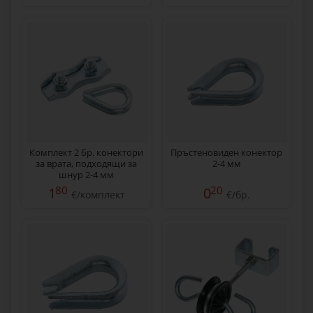
Комплект 2 бр. конектори
Пръстеновиден конектор
за врата, подходящи за
2-4 мм
шнур 2-4 мм
80
20
1
0
€/комплект
€/бр.