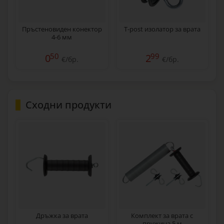
Пръстеновиден конектор
T-post изолатор за врата
4-6 мм
50
99
0
2
€/бр.
€/бр.
Сходни продукти
Дръжка за врата
Комплект за врата с
пружина 5 м