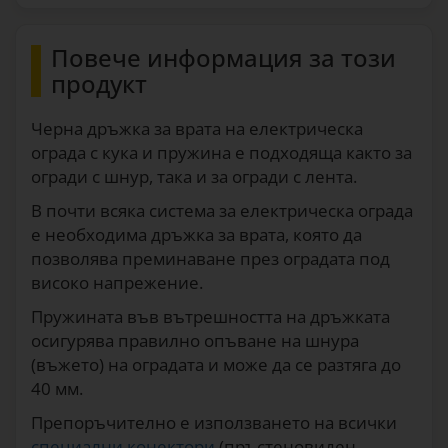
Повече информация за този
продукт
Черна дръжка за врата на електрическа
ограда с кука и пружина е подходяща както за
огради с шнур, така и за огради с лента.
В почти всяка система за електрическа ограда
е необходима дръжка за врата, която да
позволява преминаване през оградата под
високо напрежение.
Пружината във вътрешността на дръжката
осигурява правилно опъване на шнура
(въжето) на оградата и може да се разтяга до
40 мм.
Препоръчително е използването на всички
специални конектори
(пръстеновиден