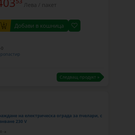
403
53
Лева / пакет
Добави в кошница
-0
тропастир
Следващ продукт »
раждане на електрическа ограда за пчелари, с
анване 230 V
0-a