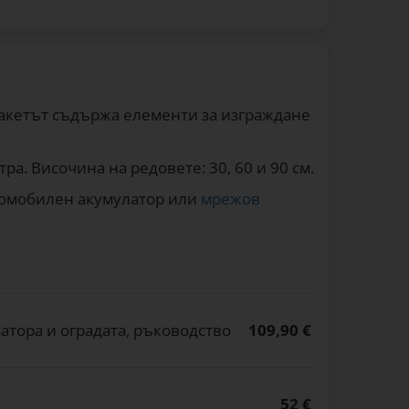
 Пакетът съдържа елементи за изграждане
а. Височина на редовете: 30, 60 и 90 см.
втомобилен акумулатор или
мрежов
тора и оградата, ръководство
109,90 €
52 €