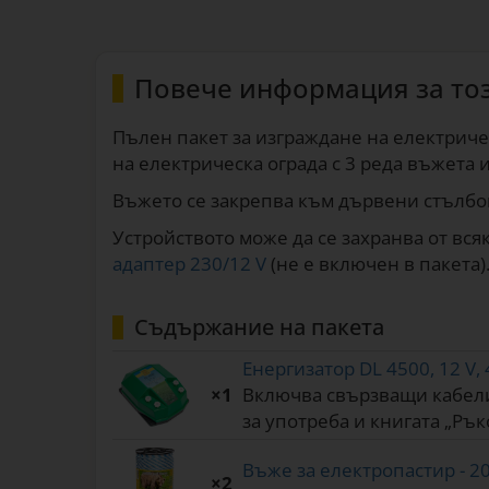
Повече информация за то
Пълен пакет за изграждане на електриче
на електрическа ограда с 3 реда въжета и
Въжето се закрепва към дървени стълбове
Устройството може да се захранва от вс
адаптер 230/12 V
(не е включен в пакета)
Съдържание на пакета
Енергизатор DL 4500, 12 V,
×1
Включва свързващи кабели
за употреба и книгата „Ръ
Въже за електропастир - 200
×2