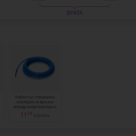
Кабел със специална
изолация за връзка
между енергизатора и
оградата, 10 м
10
11
€/ролка