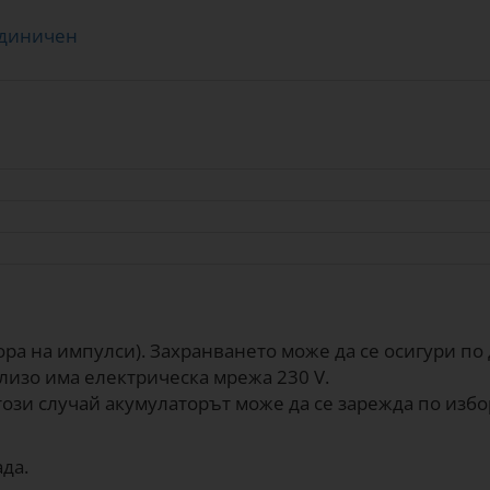
единичен
ора на импулси). Захранването може да се осигури по 
лизо има електрическа мрежа 230 V.
 този случай акумулаторът може да се зарежда по избо
да.