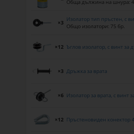
Обща дължина на шнура: 4
Изолатор тип пръстен, с ви
×3
Общо изолатори: 75 бр.
×12
Ъглов изолатор, с винт за 
×3
Дръжка за врата
×6
Изолатор за врата, с винт 
×12
Пръстеновиден конектор 4