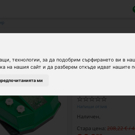
ир
лектрическа ограда за пчелари, с 
ащи, технологии, за да подобрим сърфирането ви в на
Специален пакет за ел
а на нашия сайт и да разберем откъде идват нашите п
мечки и други големи 
предпочитанията ми
Марка:
Agro Electro
Напиши отзив
Наличен.
Стара цена:
208,22 € / 