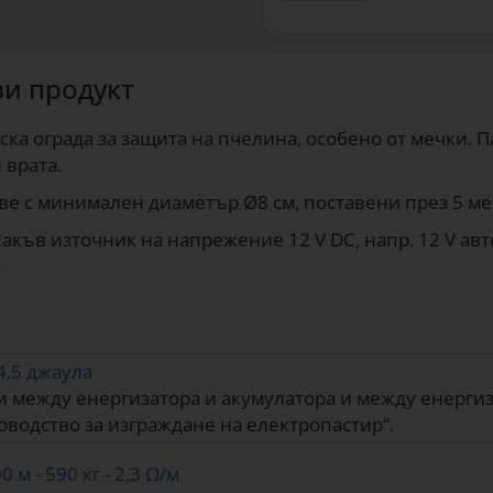
зи продукт
ска ограда за защита на пчелина, особено от мечки.
 врата.
 с минимален диаметър Ø8 см, поставени през 5 метр
якакъв източник на напрежение 12 V DC, напр. 12 V а
.
 4,5 джаула
 между енергизатора и акумулатора и между енергиза
ководство за изграждане на електропастир“.
 м - 590 кг - 2,3 Ω/м