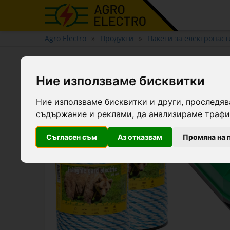
Agro Electro
Продукти
Пакети за електропаст
Пакет за изграждане на е
Ние използваме бисквитки
Ние използваме бисквитки и други, проследяв
-1.9 €
съдържание и реклами, да анализираме трафик
Съгласен съм
Аз отказвам
Промяна на 