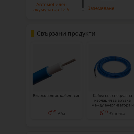
Свързани продукти
Високоволтов кабел - син
Кабел със специална
изолация за връзка
между енергизатора и
оградата, 5 м
99
10
0
6
€/м
€/ролка