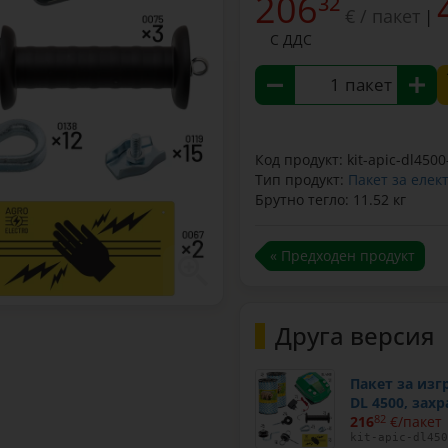
206
32
€ / пакет
|
С ДДС
пакет
Код продукт: kit-apic-dl4500
Тип продукт:
Пакет за елек
Брутно тегло: 11.52 кг
« Предходен продукт
Друга версия
Пакет за изг
DL 4500, захр
216
82
€/пакет
kit-apic-dl450