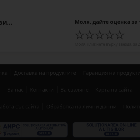
и...
Моля, дайте оценка за
Моля, кликнете върху звезда, за 
пка
Доставка на продуктите
Гаранция на продукт
За нас
Контакти
За сваляне
Карта на сайта
абота със сайта
Обработка на лични данни
Полит