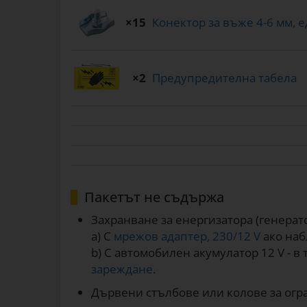
×15
Конектор за въже 4-6 мм, 
×2
Предупредителна табела
Пакетът не съдържа
Захранване за енергизатора (генерат
a) С
мрежов адаптер, 230/12 V
ако наб
b) С автомобилен акумулатор 12 V - в
зареждане
.
Дървени стълбове или колове за огра