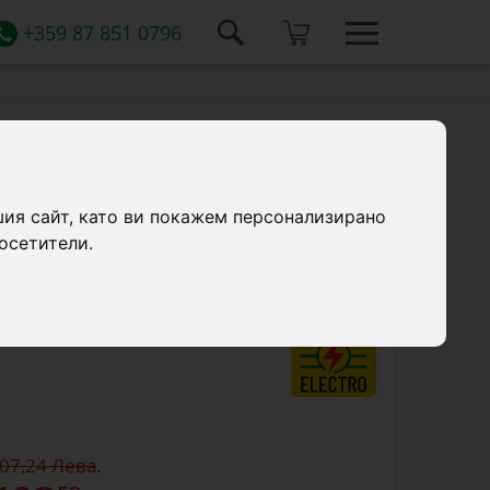
+359 87 851 0796
DL 4500, захранване 12 V
шия сайт, като ви покажем персонализирано
ектрическа ограда за пчелари, срещу
осетители.
животни.
407,24 Лева
.