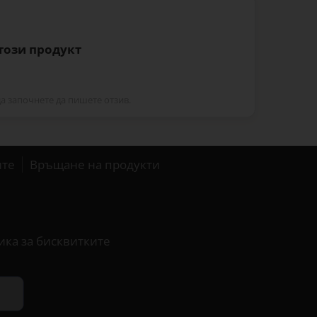
 този продукт
да започнете да пишете отзив.
ите
Връщане на продукти
ика за бисквитките