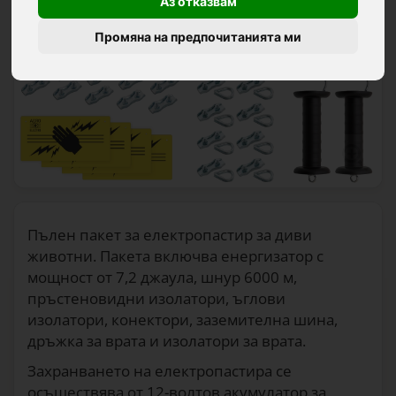
Аз отказвам
Промяна на предпочитанията ми
Пълен пакет за електропастир за диви
животни. Пакета включва енергизатор с
мощност от 7,2 джаула, шнур 6000 м,
пръстеновидни изолатори, ъглови
изолатори, конектори, заземителна шина,
дръжка за врата и изолатори за врата.
Захранването на електропастира се
осъществява от 12-волтов акумулатор за