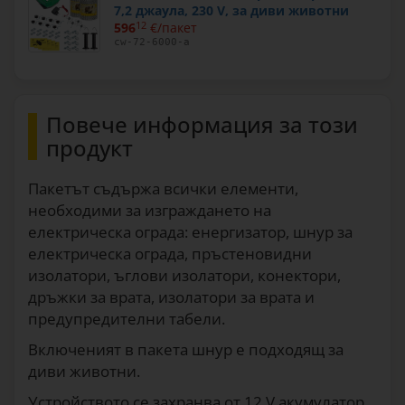
7,2 джаула, 230 V, за диви животни
596
12
€/пакет
cw-72-6000-a
Повече информация за този
продукт
Пакетът съдържа всички елементи,
необходими за изграждането на
електрическа ограда: енергизатор, шнур за
електрическа ограда, пръстеновидни
изолатори, ъглови изолатори, конектори,
дръжки за врата, изолатори за врата и
предупредителни табели.
Включеният в пакета шнур е подходящ за
диви животни.
Устройството се захранва от 12 V акумулатор,