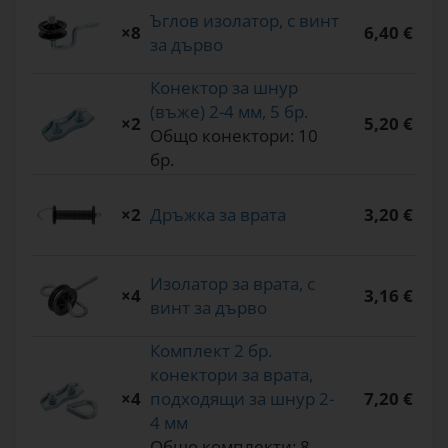
Ъглов изолатор, с винт
×8
6,40 €
за дърво
Конектор за шнур
(въже) 2-4 мм, 5 бр.
×2
5,20 €
Общо конектори: 10
бр.
×2
Дръжка за врата
3,20 €
Изолатор за врата, с
×4
3,16 €
винт за дърво
Комплект 2 бр.
конектори за врата,
×4
подходящи за шнур 2-
7,20 €
4 мм
Общо комплекти: 8