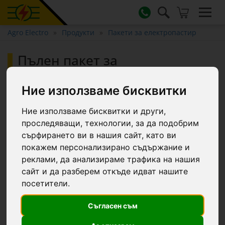
Agro Electro
Продукти
Пакети за електропастир
Пълен пакет за
електропастир 6000 м, 7,2
джаула, със соларна система,
Ние използваме бисквитки
за диви животни :: 6000 m
Ние използваме бисквитки и други,
проследяващи, технологии, за да подобрим
сърфирането ви в нашия сайт, като ви
-15.6 €
покажем персонализирано съдържание и
реклами, да анализираме трафика на нашия
сайт и да разберем откъде идват нашите
посетители.
Съгласен съм