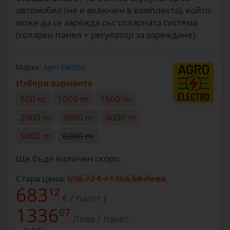
автомобил (не е включен в комплекта), който
може да се зарежда със соларната система
(соларен панел + регулатор за зареждане).
Марка:
Agro Electro
Избери варианта
500 m
1000 m
1500 m
2000 m
3000 m
4000 m
5000 m
6000 m
Ще бъде наличен скоро.
Стара цена:
698,72 € / 1366,58 Лева
.
683
12
€ / пакет
|
1336
07
Лева / пакет