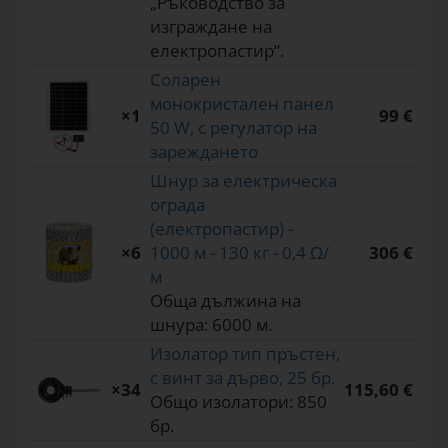
„Ръководство за
изграждане на
електропастир“.
Соларен
монокристален панел
×1
99 €
50 W, с регулатор на
зареждането
Шнур за електрическа
ограда
(електропастир) -
×6
1000 м - 130 кг - 0,4 Ω/
306 €
м
Обща дължина на
шнура: 6000 м.
Изолатор тип пръстен,
с винт за дърво, 25 бр.
×34
115,60 €
Общо изолатори: 850
бр.