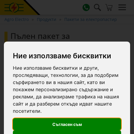
Agro Electro
Продукти
Пакети за електропастир
Пълен пакет за
електропастир 1500 м, 4,5
джаула, 230 V, за диви
Ние използваме бисквитки
животни :: 1500 m
Ние използваме бисквитки и други,
проследяващи, технологии, за да подобрим
сърфирането ви в нашия сайт, като ви
-6.8 €
покажем персонализирано съдържание и
реклами, да анализираме трафика на нашия
сайт и да разберем откъде идват нашите
посетители.
Съгласен съм