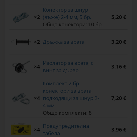
Конектор за шнур
×2
(въже) 2-4 мм, 5 бр.
5,20 €
Общо конектори: 10 бр.
×2
Дръжка за врата
3,20 €
Изолатор за врата, с
×4
3,16 €
винт за дърво
Комплект 2 бр.
конектори за врата,
×4
подходящи за шнур 2-
7,20 €
4 мм
Общо комплекти: 8
Предупредителна
×4
3,96 €
табела