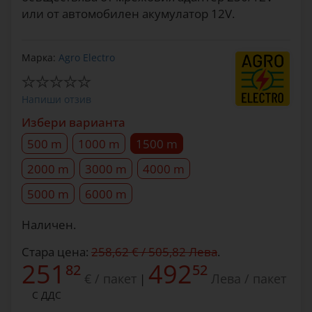
или от автомобилен акумулатор 12V.
Марка:
Agro Electro
Напиши отзив
Избери варианта
500 m
1000 m
1500 m
2000 m
3000 m
4000 m
5000 m
6000 m
Наличен.
Стара цена:
258,62 € / 505,82 Лева
.
251
492
82
52
€ / пакет
Лева / пакет
|
С ДДС