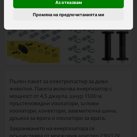
Аз отказвам
Промяна на предпочитанията ми
Пълен пакет за електропастир за диви
животни. Пакета включва енергизатор с
мощност от 4,5 джаула, шнур 1500 м,
пръстеновидни изолатори, ъглови
изолатори, конектори, заземителна шина,
дръжка за врата и изолатори за врата.
Захранването на енергизатора се
осъществява от мрежовия адаптер 230/12V