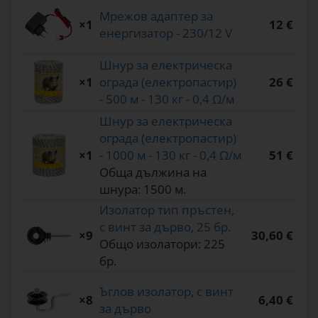
Мрежов адаптер за
×1
12 €
енергизатор - 230/12 V
Шнур за електрическа
×1
ограда (електропастир)
26 €
- 500 м - 130 кг - 0,4 Ω/м
Шнур за електрическа
ограда (електропастир)
×1
- 1000 м - 130 кг - 0,4 Ω/м
51 €
Обща дължина на
шнура: 1500 м.
Изолатор тип пръстен,
с винт за дърво, 25 бр.
×9
30,60 €
Общо изолатори: 225
бр.
Ъглов изолатор, с винт
×8
6,40 €
за дърво