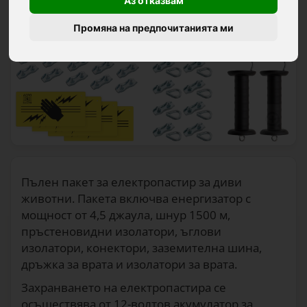
Аз отказвам
Промяна на предпочитанията ми
Пълен пакет за електропастир за диви
животни. Пакета включва енергизатор с
мощност от 4,5 джаула, шнур 1500 м,
пръстеновидни изолатори, ъглови
изолатори, конектори, заземителна шина,
дръжка за врата и изолатори за врата.
Захранването на електропастира се
осъществява от 12-волтов акумулатор за