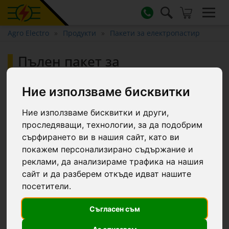
Agro Electro
Продукти
Пакети за електропастир
Пълен пакет за
електропастир 1500 м, 4,5
джаула, със соларна система,
Ние използваме бисквитки
за диви животни :: 1500 m
Ние използваме бисквитки и други,
проследяващи, технологии, за да подобрим
сърфирането ви в нашия сайт, като ви
-6.8 €
покажем персонализирано съдържание и
реклами, да анализираме трафика на нашия
сайт и да разберем откъде идват нашите
посетители.
Съгласен съм