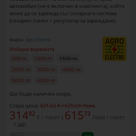
автомобил (не е включен в комплекта), който
може да се зарежда със соларната система
(соларен панел + регулатор за зареждане).
Марка:
Agro Electro
Избери варианта
500 m
1000 m
1500 m
2000 m
3000 m
4000 m
5000 m
6000 m
Ще бъде наличен скоро.
Стара цена:
321,62 € / 629,03 Лева
.
314
615
82
73
€ / пакет
Лева / пакет
|
С ДДС