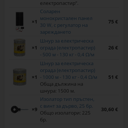
електропастир“.
Соларен
монокристален панел
×1
75 €
30 W, с регулатор на
зареждането
Шнур за електрическа
×1
ограда (електропастир)
26 €
- 500 м - 130 кг - 0,4 Ω/м
Шнур за електрическа
ограда (електропастир)
×1
- 1000 м - 130 кг - 0,4 Ω/м
51 €
Обща дължина на
шнура: 1500 м.
Изолатор тип пръстен,
с винт за дърво, 25 бр.
×9
30,60 €
Общо изолатори: 225
бр.