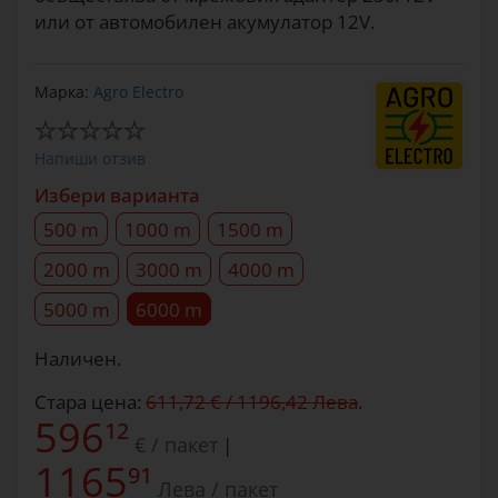
или от автомобилен акумулатор 12V.
Марка:
Agro Electro
Напиши отзив
Избери варианта
500 m
1000 m
1500 m
2000 m
3000 m
4000 m
5000 m
6000 m
Наличен.
Стара цена:
611,72 € / 1196,42 Лева
.
596
12
€ / пакет
|
1165
91
Лева / пакет