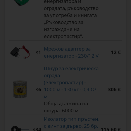
енергизатора и
оградата, ръководство
за употреба и книгата
„Ръководство за
изграждане на
електропастир“.
Мрежов адаптер за
×1
12 €
енергизатор - 230/12 V
Шнур за електрическа
ограда
(електропастир) -
×6
1000 м - 130 кг - 0,4 Ω/
306 €
м
Обща дължина на
шнура: 6000 м.
Изолатор тип пръстен,
с винт за дърво, 25 бр.
×34
115,60 €