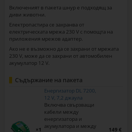
Включеният в пакета шнур е подходящ за
диви животни.
Електропастира се захранва от
електрическата мрежа 230 V с помощта на
приложения мрежов адаптер.
Ако не е възможно да се захрани от мрежата
230 V, може да се захрани от автомобилен
акумулатор 12 V.
Съдържание на пакета
Енергизатор DL 7200,
12 V, 7,2 джаула
Включва свързващи
кабели между
енергизатора и
акумулатора и между
×1
149 €