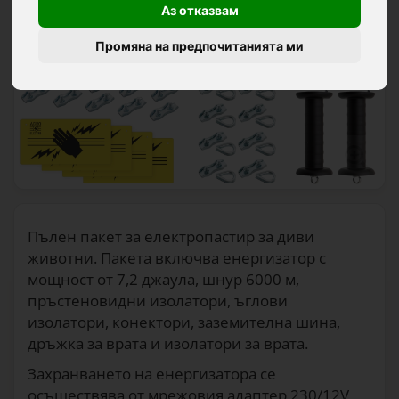
Аз отказвам
Промяна на предпочитанията ми
Пълен пакет за електропастир за диви
животни. Пакета включва енергизатор с
мощност от 7,2 джаула, шнур 6000 м,
пръстеновидни изолатори, ъглови
изолатори, конектори, заземителна шина,
дръжка за врата и изолатори за врата.
Захранването на енергизатора се
осъществява от мрежовия адаптер 230/12V