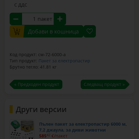
С ДДС
пакет
Добави в кошница
Код продукт: cw-72-6000-a
Тип продукт:
Пакет за електропастир
Брутно тегло: 41.81 кг
« Предходен продукт
Следващ продукт »
Други версии
Пълен пакет за електропастир 6000 м,
7,2 джаула, за диви животни
585
42
€/пакет