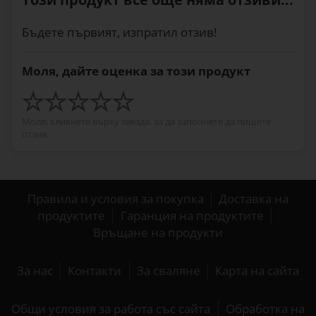
Бъдете първият, изпратил отзив!
Моля, дайте оценка за този продукт
Моля, кликнете върху звезда, за да започнете да пишете
отзив.
Правила и условия за покупка
Доставка на
продуктите
Гаранция на продуктите
Връщане на продукти
За нас
Контакти
За сваляне
Карта на сайта
Общи условия за работа със сайта
Обработка на