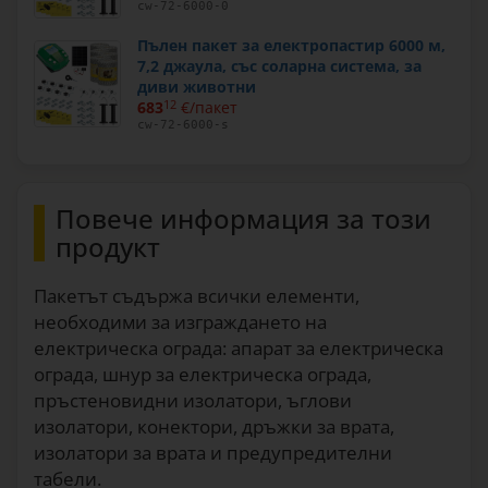
cw-72-6000-0
Пълен пакет за електропастир 6000 м,
7,2 джаула, със соларна система, за
диви животни
683
12
€/пакет
cw-72-6000-s
Повече информация за този
продукт
Пакетът съдържа всички елементи,
необходими за изграждането на
електрическа ограда: апарат за електрическа
ограда, шнур за електрическа ограда,
пръстеновидни изолатори, ъглови
изолатори, конектори, дръжки за врата,
изолатори за врата и предупредителни
табели.