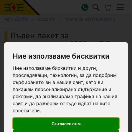
Agro Electro
Продукти
Пакети за електропастир
Пълен пакет за
електропастир 6000 м, 7,2
джаула, 230 V, за диви
Ние използваме бисквитки
животни :: 6000 m
Ние използваме бисквитки и други,
проследяващи, технологии, за да подобрим
-15.6 €
сърфирането ви в нашия сайт, като ви
покажем персонализирано съдържание и
реклами, да анализираме трафика на нашия
сайт и да разберем откъде идват нашите
посетители.
Съгласен съм