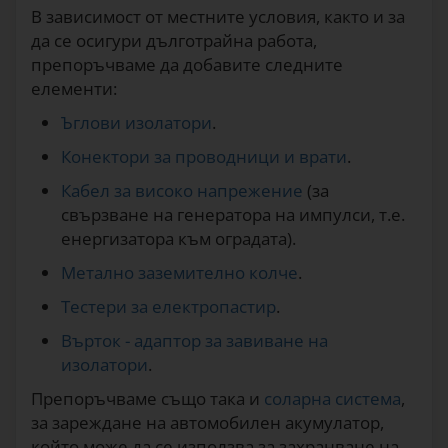
В зависимост от местните условия, както и за
да се осигури дълготрайна работа,
препоръчваме да добавите следните
елементи:
Ъглови изолатори
.
Конектори за проводници и врати
.
Кабел за високо напрежение
(за
свързване на генератора на импулси, т.е.
енергизатора към оградата).
Метално заземително колче
.
Тестери за електропастир
.
Върток - адаптор за завиване на
изолатори
.
Препоръчваме също така и
соларна система
,
за зареждане на автомобилен акумулатор,
който може да се използва за захранване на