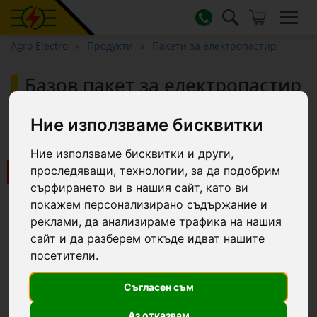
Agro Electro
Продукти
Пакети за електропастир
Базов пакет за електропастир
1000 м, 4,1 джаула, 230 V, за
домашни животни :: 1000 m
Ние използваме бисквитки
Ние използваме бисквитки и други,
Ново
проследяващи, технологии, за да подобрим
сърфирането ви в нашия сайт, като ви
покажем персонализирано съдържание и
реклами, да анализираме трафика на нашия
сайт и да разберем откъде идват нашите
посетители.
Съгласен съм
Аз отказвам