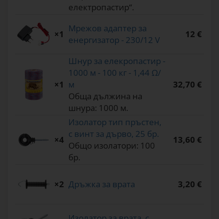
електропастир“.
Мрежов адаптер за
×1
12 €
енергизатор - 230/12 V
Шнур за елекропастир -
1000 м - 100 кг - 1,44 Ω/
×1
м
32,70 €
Обща дължина на
шнура: 1000 м.
Изолатор тип пръстен,
с винт за дърво, 25 бр.
×4
13,60 €
Общо изолатори: 100
бр.
×2
Дръжка за врата
3,20 €
Изолатор за врата, с