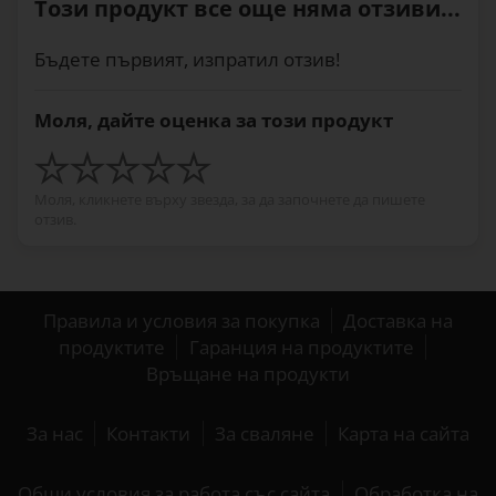
Този продукт все още няма отзиви...
Бъдете първият, изпратил отзив!
Моля, дайте оценка за този продукт
Моля, кликнете върху звезда, за да започнете да пишете
отзив.
Правила и условия за покупка
Доставка на
продуктите
Гаранция на продуктите
Връщане на продукти
За нас
Контакти
За сваляне
Карта на сайта
Общи условия за работа със сайта
Обработка на