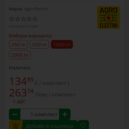
Марка:
Agro Electro
Напиши отзив
Избери варианта
250 m
500 m
1000 m
2000 m
Наличен.
134
85
€ / комплект
|
263
74
Лева / комплект
С ДДС
комплект
Добави в кошница