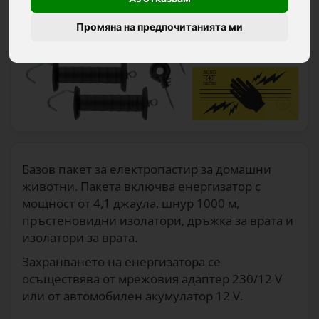
Промяна на предпочитанията ми
Базов пакет за електропастир за домашни
животни. Пакета включва енергизатор с
мощност от 4,1 джаула, шнур 1000 м,
пръстеновидни изолатори, дръжка за врата и
изолатори за врата.
Захранването на енергизатора се
осъществява от мрежовия адаптер 230/12 V
или от автомобилен акумулатор 12 V.