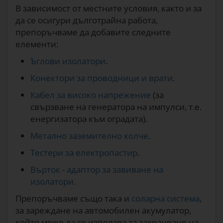
В зависимост от местните условия, както и за
да се осигури дълготрайна работа,
препоръчваме да добавите следните
елементи:
Ъглови изолатори
.
Конектори за проводници и врати
.
Кабел за високо напрежение
(за
свързване на генератора на импулси, т.е.
енергизатора към оградата).
Метално заземително колче
.
Тестери за електропастир
.
Върток - адаптор за завиване на
изолатори
.
Препоръчваме също така и
соларна система
,
за зареждане на автомобилен акумулатор,
който може да се използва за захранване на