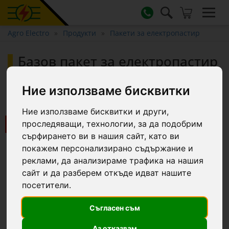
Agro Electro
Продукти
Пакети за електропастир
Базов пакет за електропастир
500 м, 4,1 джаула, 230 V, за
домашни животни :: 500 m
Ние използваме бисквитки
Ние използваме бисквитки и други,
Ново
проследяващи, технологии, за да подобрим
сърфирането ви в нашия сайт, като ви
покажем персонализирано съдържание и
реклами, да анализираме трафика на нашия
сайт и да разберем откъде идват нашите
посетители.
Съгласен съм
Аз отказвам