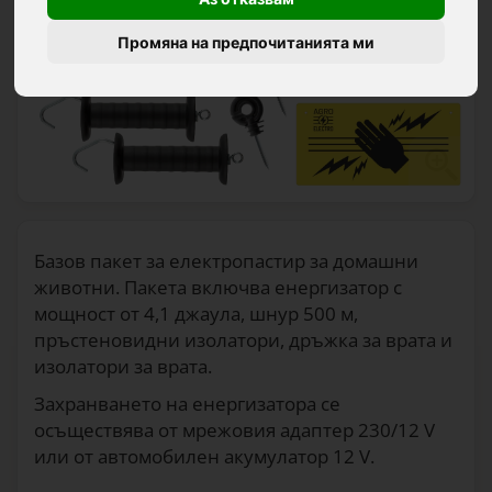
Промяна на предпочитанията ми
Базов пакет за електропастир за домашни
животни. Пакета включва енергизатор с
мощност от 4,1 джаула, шнур 500 м,
пръстеновидни изолатори, дръжка за врата и
изолатори за врата.
Захранването на енергизатора се
осъществява от мрежовия адаптер 230/12 V
или от автомобилен акумулатор 12 V.