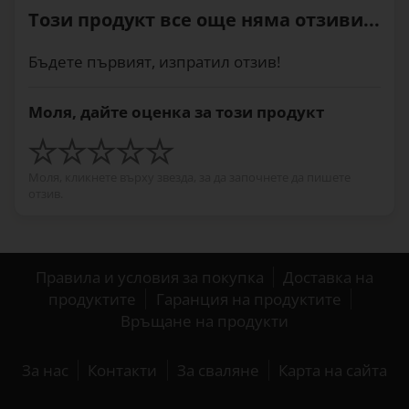
Този продукт все още няма отзиви...
Бъдете първият, изпратил отзив!
Моля, дайте оценка за този продукт
Моля, кликнете върху звезда, за да започнете да пишете
отзив.
Правила и условия за покупка
Доставка на
продуктите
Гаранция на продуктите
Връщане на продукти
За нас
Контакти
За сваляне
Карта на сайта