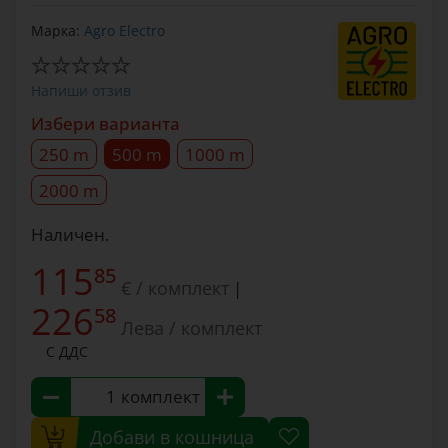
Марка:
Agro Electro
Напиши отзив
Избери варианта
250 m
500 m
1000 m
2000 m
Наличен.
115
85
€ / комплект
|
226
58
Лева / комплект
С ДДС
комплект
Добави в кошница