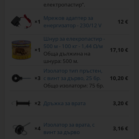
електропастир“.
Мрежов адаптер за
×1
12 €
енергизатор - 230/12 V
Шнур за елекропастир -
500 м - 100 кг - 1,44 Ω/м
×1
17,10 €
Обща дължина на
шнура: 500 м.
Изолатор тип пръстен,
×3
с винт за дърво, 25 бр.
10,20 €
Общо изолатори: 75 бр.
×2
Дръжка за врата
3,20 €
Изолатор за врата, с
×4
3,16 €
винт за дърво