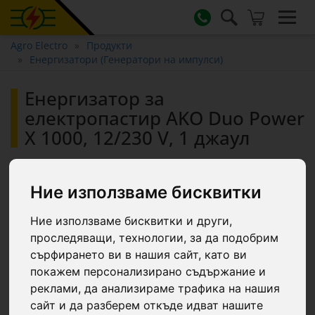
Agro Electro
Продукти
Енергизатори (Генератори на импулси)
Енергизатор за
електропастир AKO Duo Power
X 1000, 12/230 V, 1 джаул
Ние използваме бисквитки
Ние използваме бисквитки и други,
проследяващи, технологии, за да подобрим
сърфирането ви в нашия сайт, като ви
покажем персонализирано съдържание и
реклами, да анализираме трафика на нашия
сайт и да разберем откъде идват нашите