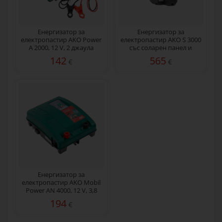
Енергизатор за
Енергизатор за
електропастир AKO Power
електропастир AKO S 3000
А 2000, 12 V, 2 джаула
със соларен панел и
акумулатор, 3 джаула
142
565
€
€
Енергизатор за
електропастир AKO Mobil
Power AN 4000, 12 V, 3,8
джаула
194
€