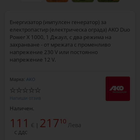
Енергизатор (импулсен генератор) за
електропастир (електрическа ограда) AKO Duo
Power X 1000, 1 Джаул, с два режима на
захранване - от мрежата с променливо
напрежение 230 V или постоянно
напрежение 12 V.
Марка:
AKO
Напиши отзив
Наличен.
111
217
10
€
Лева
|
С ДДС