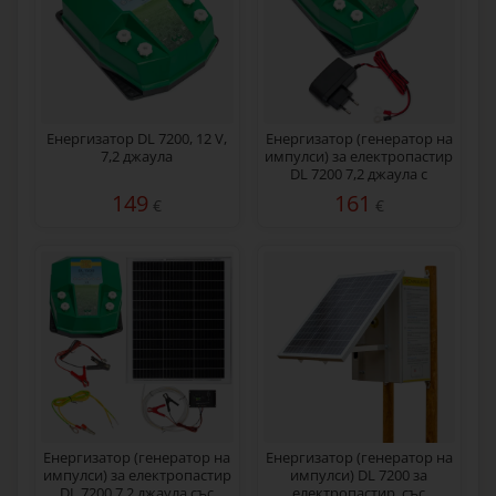
Енергизатор DL 7200, 12 V,
Енергизатор (генератор на
7,2 джаула
импулси) за електропастир
DL 7200 7,2 джаула с
мрежов адаптер 230/12 V
149
161
€
€
Енергизатор (генератор на
Eнергизатор (генератор на
импулси) за електропастир
импулси) DL 7200 за
DL 7200 7,2 джаула със
електропастир, със