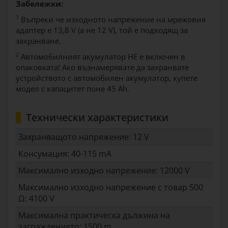
Забележки:
1
Въпреки че изходното напрежение на мрежовия
адаптер е 13,8 V (а не 12 V), той е подходящ за
захранване.
2
Автомобилният акумулатор НЕ е включен в
опаковката! Ако възнамерявате да захранвате
устройството с автомобилен акумулатор, купете
модел с капацитет поне 45 Ah.
Технически характеристики
Захранващото напрежение: 12 V
Консумация: 40-115 mA
Максимално изходно напрежение: 12000 V
Максимално изходно напрежение с товар 500
Ω: 4100 V
Максимална практическа дължина на
заграждението: 1500 m