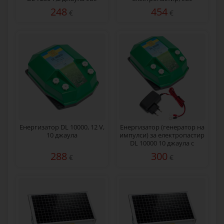
соларна система 50 W
соларен панел 50 W
248
454
€
€
Енергизатор DL 10000, 12 V,
Енергизатор (генератор на
10 джаула
импулси) за електропастир
DL 10000 10 джаула с
мрежов адаптер 230/12 V
288
300
€
€