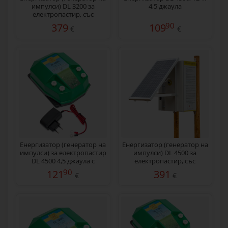
импулси) DL 3200 за
4,5 джаула
електропастир, със
соларен панел 30 W
90
379
109
€
€
Енергизатор (генератор на
Eнергизатор (генератор на
импулси) за електропастир
импулси) DL 4500 за
DL 4500 4,5 джаула с
електропастир, със
мрежов адаптер 230/12 V
соларен панел 30 W
90
121
391
€
€