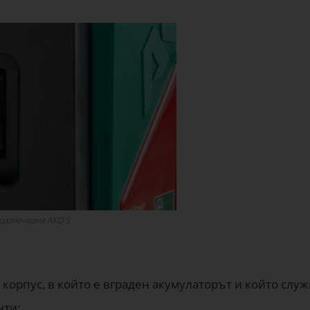
зключване AKO S
корпус, в който е вграден акумулаторът и който служ
нти: