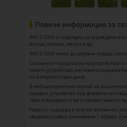
Повече информация за то
AKO S 3000 е подходящ за ограждане или 
вълци, лисици, мечки и др.
AKO S 3000 може да захрани ограда с мак
Основните предимства на устройството с
самото устройство, системата съдържа ба
на батерията през деня.
В неблагоприятния случай на значителн
зарядно устройство под формата на спец
чрез изваждането му и преместването му 
Пакетът съдържа и всички елементи, нео
свързващ кабел заземяване + ограда, и 