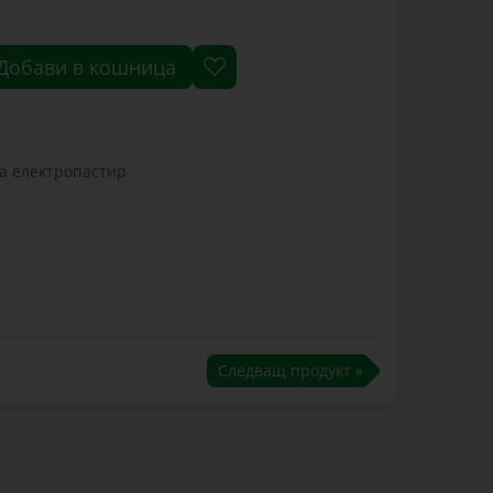
Добави в кошница
а електропастир
Следващ продукт »