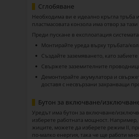
Сглобяване
Необходима ви е идеално кръгла тръба и
пластмасовата конзола има отвор за тази
Преди пускане в експлоатация системата 
Монтирайте уреда върху тръбата/кол
Създайте заземяването, като забиете
Свържете заземителните проводници 
Демонтирайте акумулатора и свържет
доставя с несвързани захранващи про
Бутон за включване/изключван
Уредът има бутон за включване/изключване
изберете работната мощност. Например, 
жиците, можете да изберете режим II, п
по-малко енергия, така че ще работи мн