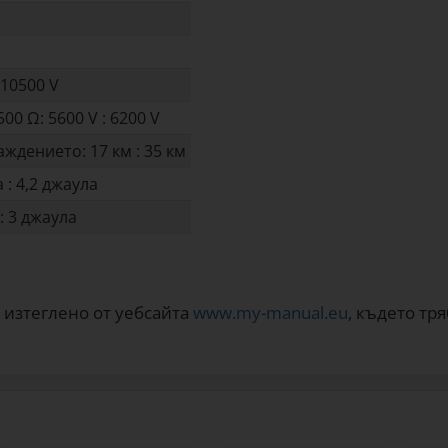
10500 V
0 Ω: 5600 V : 6200 V
дението: 17 км : 35 км
: 4,2 джаула
: 3 джаула
 изтеглено от уебсайта
www.my-manual.eu
, където тр