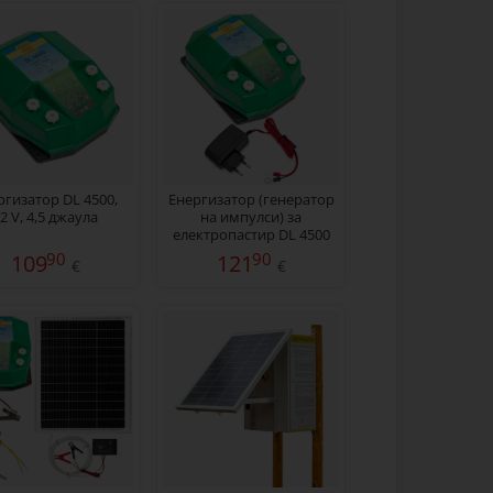
ргизатор DL 4500,
Енергизатор (генератор
2 V, 4,5 джаула
на импулси) за
електропастир DL 4500
4,5 джаула с мрежов
90
90
109
121
€
€
адаптер 230/12 V