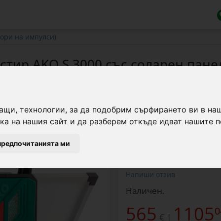
ори на импулси)
стир AKO S 3000 със соларен пане
Енергизатор (импулсен
ащи, технологии, за да подобрим сърфирането ви в на
със соларен панел и а
а на нашия сайт и да разберем откъде идват нашите п
предпочитанията ми
Марка:
AKO
Напиши отзив
Наличен.
565
1105
0
€
|