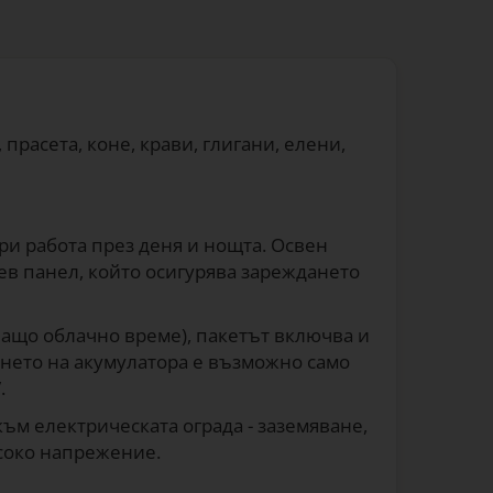
прасета, коне, крави, глигани, елени,
ри работа през деня и нощта. Освен
чев панел, който осигурява зареждането
ащо облачно време), пакетът включва и
ането на акумулатора е възможно само
.
ъм електрическата ограда - заземяване,
исоко напрежение.