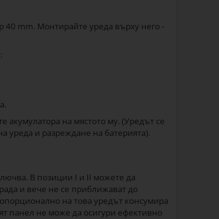
р 40 mm. Монтирайте уреда върху него -
:
а.
 акумулатора на мястото му. (Уредът се
а уреда и разреждане на батерията).
лючва. В позиции I и II можете да
рада и вече не се приближават до
пропорционално на това уредът консумира
ият панел не може да осигури ефективно