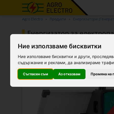
Agro Electro
Продукти
Енергизатори (Генерат
Енергизатор за електропа
Ние използваме бисквитки
Ние използваме бисквитки и други, проследяв
съдържание и реклами, да анализираме трафик
Съгласен съм
Аз отказвам
Промяна на 