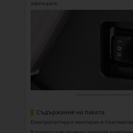
зареждане.
Превключвател за включване/и
Съдържание на пакета
Електропастира е монтиран в пластмасов 
В пакета са включени следните компоне