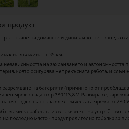
зи продукт
прогонване на домашни и диви животни - овце, кози, 
симална дължина от 35 км.
а независимостта на захранването и автономността п
терия, която осигурява непрекъсната работа, и слън
о разреждане на батерията (причинено от преобладав
иален мрежов адаптер 230/13,8 V. Разбира се, зарежд
на място, достъпно за електрическата мрежа от 230 V
бходими за работата и свързването на устройството к
не на последно място - предупредителна табелка за в