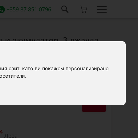
+359 87 851 0796
л и акумулатор, 3 джаула
 генератор) за електропастир AKO S 3000
шия сайт, като ви покажем персонализирано
кумулатор, 3 джаула
осетители.
4
Лева