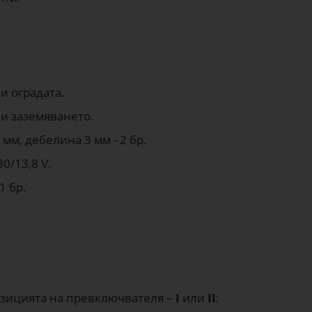
и оградата.
и заземяването.
мм, дебелина 3 мм - 2 бр.
0/13,8 V.
1 бр.
озицията на превключвателя –
I
или
II
: