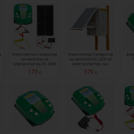
р
Енергизатор (генератор
Eнергизатор (генератор
Ене
на импулси) за
на импулси) DL 3200 за
1
електропастир DL 3200
електропастир, със
3,2 джаула със соларна
соларен панел 30 W
173
379
€
€
система 30 W