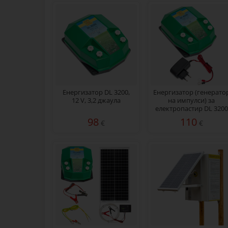
Енергизатор DL 3200,
Енергизатор (генерато
12 V, 3,2 джаула
на импулси) за
електропастир DL 3200
3,2 джаула с мрежов
98
110
€
€
адаптер 230/12 V