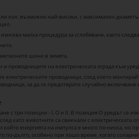
ли кол, възможно най-високи, с максимален диаметъ
 цел.
изисква малка процедура за сглобяване, както следва
чето.
 металните шини в земята.
и проводниците на електрическата ограда към уред
е електрическите проводници, след което монтирайте
водници, за да се предотврати случайно включване н
е
 с три позиции - I, O и II. В позиция O уредът се изк
след като животните са свикнали с електрическата ог
ри който енергията на импулса е много по-ниска, но 
ого по-дълго, особено при лошо време, когато соларн