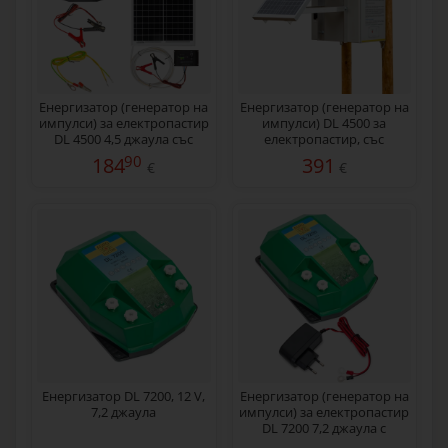
Енергизатор (генератор на
Eнергизатор (генератор на
импулси) за електропастир
импулси) DL 4500 за
DL 4500 4,5 джаула със
електропастир, със
соларна система 30 W
соларен панел 30 W
90
184
391
€
€
Енергизатор DL 7200, 12 V,
Енергизатор (генератор на
7,2 джаула
импулси) за електропастир
DL 7200 7,2 джаула с
мрежов адаптер 230/12 V