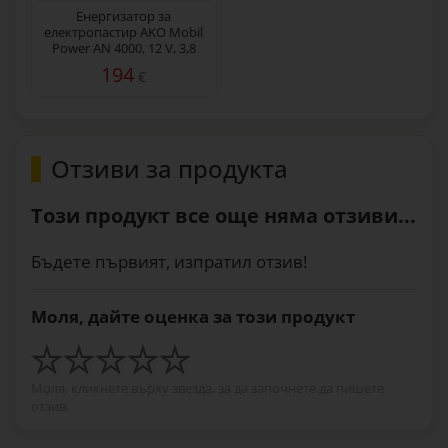
Енергизатор за
електропастир AKO Mobil
Power AN 4000, 12 V, 3,8
джаула
194
€
Отзиви за продукта
Този продукт все още няма отзиви...
Бъдете първият, изпратил отзив!
Моля, дайте оценка за този продукт
Моля, кликнете върху звезда, за да започнете да пишете
отзив.