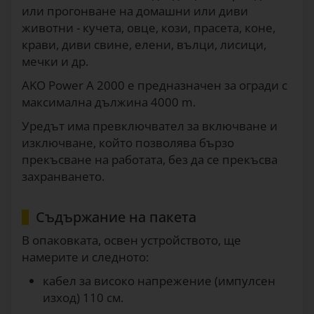
или прогонване на домашни или диви
животни - кучета, овце, кози, прасета, коне,
крави, диви свине, елени, вълци, лисици,
мечки и др.
AKO Power A 2000 е предназначен за огради с
максимална дължина 4000 m.
Уредът има превключвател за включване и
изключване, който позволява бързо
прекъсване на работата, без да се прекъсва
захранването.
Съдържание на пакета
В опаковката, освен устройството, ще
намерите и следното:
кабел за високо напрежение (импулсен
изход) 110 см.