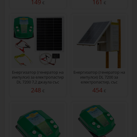
149
161
€
€
Енергизатор (генератор на
Eнергизатор (генератор на
импулси) за електропастир
импулси) DL 7200 за
DL 7200 7,2 джаула със
електропастир, със
соларна система 50 W
соларен панел 50 W
248
454
€
€