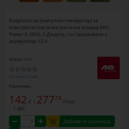
Енергизатор (импулсен генератор) за
електропастир (електрическа ограда) AKO
Power A 2000, 2 Джаула, със захранване с
акумулатор 12 V.
Марка:
AKO
Напиши отзив
Наличен.
142
277
73
€
Лева
|
С ДДС
Добави в кошница