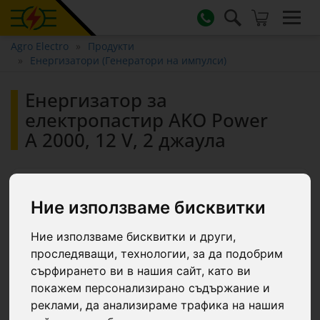
Agro Electro
Продукти
Енергизатори (Генератори на импулси)
Енергизатор за
електропастир AKO Power
А 2000, 12 V, 2 джаула
Ние използваме бисквитки
Ние използваме бисквитки и други,
проследяващи, технологии, за да подобрим
сърфирането ви в нашия сайт, като ви
покажем персонализирано съдържание и
реклами, да анализираме трафика на нашия