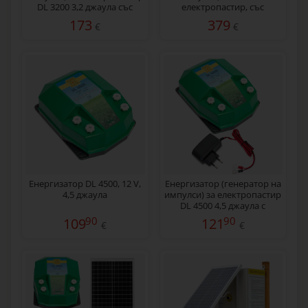
DL 3200 3,2 джаула със
електропастир, със
соларна система 30 W
соларен панел 30 W
173
379
€
€
Енергизатор DL 4500, 12 V,
Енергизатор (генератор на
4,5 джаула
импулси) за електропастир
DL 4500 4,5 джаула с
мрежов адаптер 230/12 V
90
90
109
121
€
€