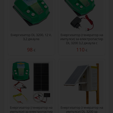
Енергизатор DL 3200, 12 V,
Енергизатор (генератор на
3,2 джаула
импулси) за електропастир
DL 3200 3,2 джаула с
мрежов адаптер 230/12 V
98
110
€
€
Енергизатор (генератор на
Eнергизатор (генератор на
импулси) за електропастир
импулси) DL 3200 за