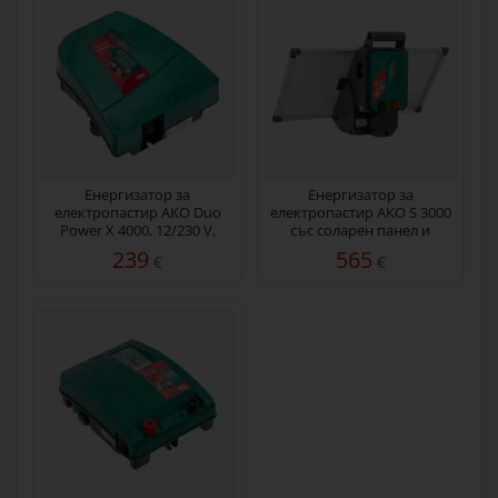
Енергизатор за
Енергизатор за
електропастир AKO Duo
електропастир AKO S 3000
Power X 4000, 12/230 V,
със соларен панел и
4 джаула
акумулатор, 3 джаула
239
565
€
€