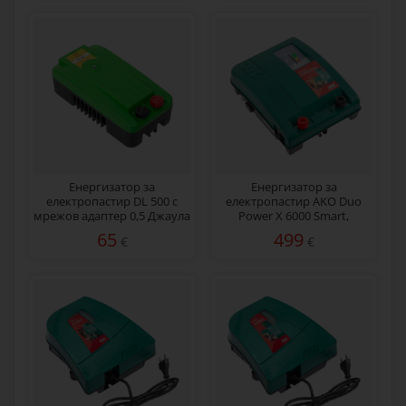
Енергизатор за
Енергизатор за
електропастир DL 500 с
електропастир AKO Duo
мрежов адаптер 0,5 Джаула
Power X 6000 Smart,
230/12 V, 5 джаула
65
499
€
€