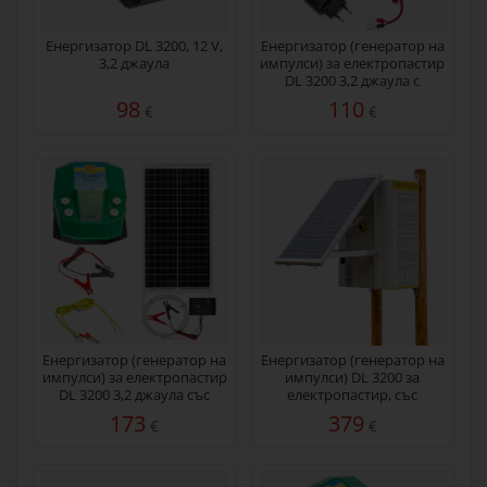
Енергизатор DL 3200, 12 V,
Енергизатор (генератор на
3,2 джаула
импулси) за електропастир
DL 3200 3,2 джаула с
мрежов адаптер 230/12 V
98
110
€
€
Енергизатор (генератор на
Eнергизатор (генератор на
импулси) за електропастир
импулси) DL 3200 за
DL 3200 3,2 джаула със
електропастир, със
соларна система 30 W
соларен панел 30 W
173
379
€
€