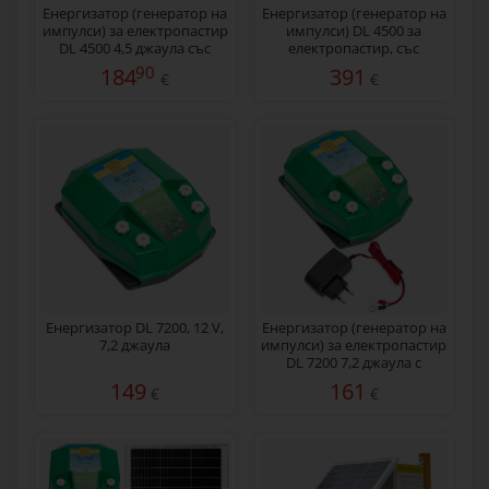
Енергизатор (генератор на
Eнергизатор (генератор на
импулси) за електропастир
импулси) DL 4500 за
DL 4500 4,5 джаула със
електропастир, със
соларна система 30 W
соларен панел 30 W
90
184
391
€
€
Енергизатор DL 7200, 12 V,
Енергизатор (генератор на
7,2 джаула
импулси) за електропастир
DL 7200 7,2 джаула с
мрежов адаптер 230/12 V
149
161
€
€