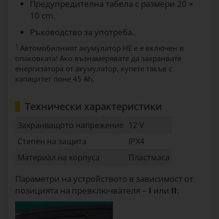
Предупредителна табела с размери 20 ×
10 cm.
Ръководство за употреба.
1
Автомобилният акумулатор НЕ е е включен в
опаковката! Ако възнамерявате да захранвате
енергизатора от акумулатор, купете такъв с
капацитет поне 45 Ah.
Технически характеристики
Захранващото напрежение
12 V
Степен на защита
IPX4
Материал на корпуса
Пластмаса
Параметри на устройството в зависимост от
позицията на превключвателя –
I
или
II
: