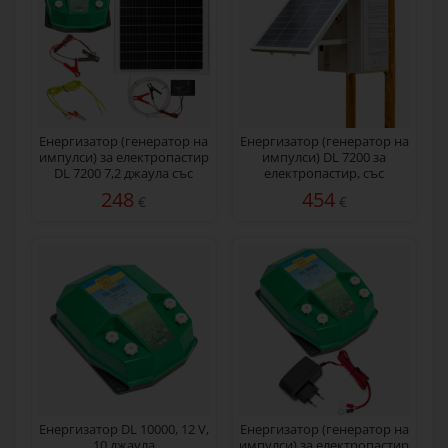
Енергизатор (генератор на
Eнергизатор (генератор на
импулси) за електропастир
импулси) DL 7200 за
DL 7200 7,2 джаула със
електропастир, със
соларна система 50 W
соларен панел 50 W
248
454
€
€
Енергизатор DL 10000, 12 V,
Енергизатор (генератор на
10 джаула
импулси) за електропастир