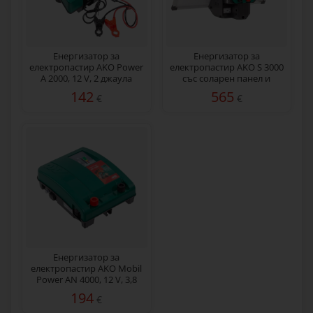
Енергизатор за
Енергизатор за
електропастир AKO Power
електропастир AKO S 3000
А 2000, 12 V, 2 джаула
със соларен панел и
акумулатор, 3 джаула
142
565
€
€
Енергизатор за
електропастир AKO Mobil
Power AN 4000, 12 V, 3,8
джаула
194
€