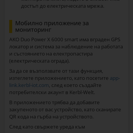
достъп до електрическата мрежа.
Мобилно приложение за
мониторинг
AKO Duo Power X 6000 smart има вграден GPS
локатор и система за наблюдение на работата
и състоянието на електропастира
(електрическата ограда).
За да се възползвате от тази функция,
изтеглете приложението, като посетите
app-
link.kerbl-iot.com
, след което създайте
потребителски акаунт в Kerbl-Welt.
В приложението трябва да добавите
закупеното от вас устройство, като сканирате
QR кода на гърба на устройството.
След като свържете уреда към