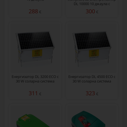
DL 10000 10 джаула с
мрежов адаптер 230/12 V
288
300
€
€
Енергизатор DL 3200 ECO с
Енергизатор DL 4500 ECO с
30 W соларна система
30 W соларна система
311
323
€
€