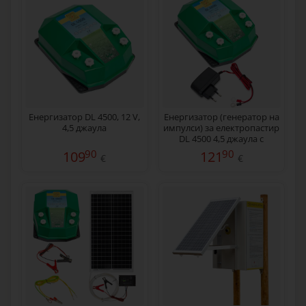
Енергизатор DL 4500, 12 V,
Енергизатор (генератор на
4,5 джаула
импулси) за електропастир
DL 4500 4,5 джаула с
мрежов адаптер 230/12 V
90
90
109
121
€
€