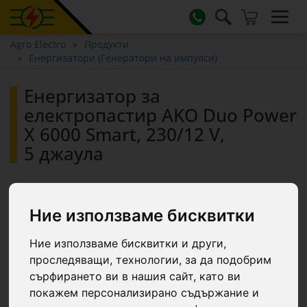
Agro Electro
Продукти
Енергизатори (Генератори на импулси)
Енергизатор за
електропастир AKO Duo Power
X 6000 Smart, 230/12 V,
5 джаула
Ние използваме бисквитки
Ние използваме бисквитки и други,
проследяващи, технологии, за да подобрим
сърфирането ви в нашия сайт, като ви
покажем персонализирано съдържание и