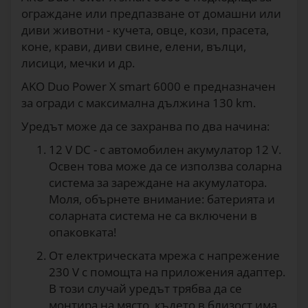
ограждане или предпазване от домашни или
диви животни - кучета, овце, кози, прасета,
коне, крави, диви свине, елени, вълци,
лисици, мечки и др.
AKO Duo Power X smart 6000 е предназначен
за огради с максимална дължина 130 km.
Уредът може да се захранва по два начина:
12 V DC - с автомобилен акумулатор 12 V.
Освен това може да се използва соларна
система за зареждане на акумулатора.
Моля, обърнете внимание: батерията и
соларната система не са включени в
опаковката!
От електрическата мрежа с напрежение
230 V с помощта на приложения адаптер.
В този случай уредът трябва да се
монтира на място, където в близост има