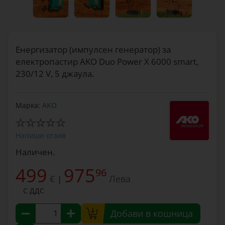
Енергизатор (импулсен генератор) за
електропастир AKO Duo Power X 6000 smart,
230/12 V, 5 джаула.
Марка:
AKO
Напиши отзив
Наличен.
499
975
96
€
Лева
|
С ДДС
Добави в кошница