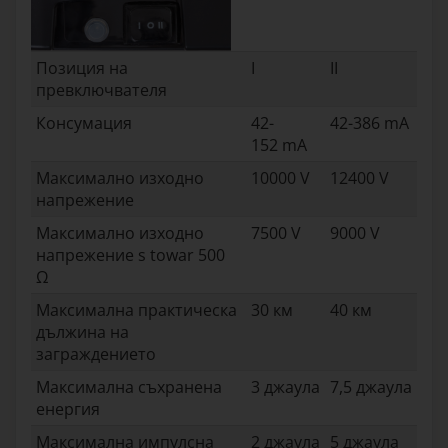
Позиция на
I
II
превключвателя
Консумация
42-
42-386 mA
152 mA
Максимално изходно
10000 V
12400 V
напрежение
Максимално изходно
7500 V
9000 V
напрежение s towar 500
Ω
Максимална практическа
30 км
40 км
дължина на
заграждението
Максимална съхранена
3 джаула
7,5 джаула
енергия
Максимална импулсна
2 джаула
5 джаула