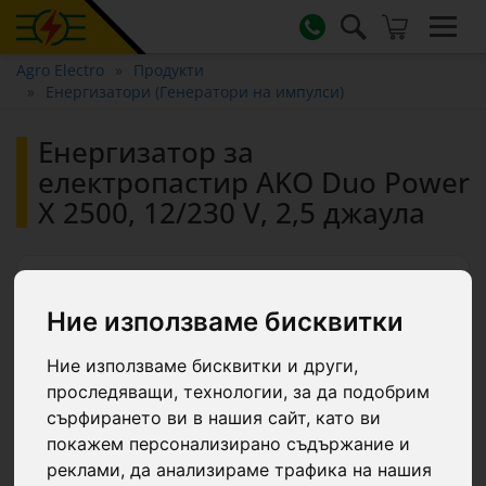
Agro Electro
Продукти
Енергизатори (Генератори на импулси)
Енергизатор за
електропастир AKO Duo Power
X 2500, 12/230 V, 2,5 джаула
Ние използваме бисквитки
Ние използваме бисквитки и други,
проследяващи, технологии, за да подобрим
сърфирането ви в нашия сайт, като ви
покажем персонализирано съдържание и
реклами, да анализираме трафика на нашия