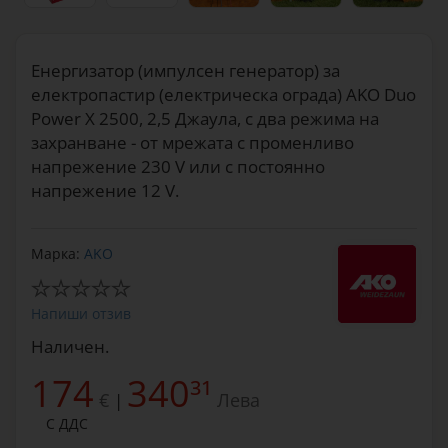
Енергизатор (импулсен генератор) за
електропастир (електрическа ограда) AKO Duo
Power X 2500, 2,5 Джаула, с два режима на
захранване - от мрежата с променливо
напрежение 230 V или с постоянно
напрежение 12 V.
Марка:
AKO
Напиши отзив
Наличен.
174
340
31
€
Лева
|
С ДДС