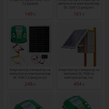
7,2 джаула
импулси) за електропастир
DL 7200 7,2 джаула с
мрежов адаптер 230/12 V
149
161
€
€
Енергизатор (генератор на
Eнергизатор (генератор на
импулси) за електропастир
импулси) DL 7200 за
DL 7200 7,2 джаула със
електропастир, със
соларна система 50 W
соларен панел 50 W
248
454
€
€