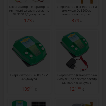
Енергизатор (генератор на
Eнергизатор (генератор на
импулси) за електропастир
импулси) DL 3200 за
DL 3200 3,2 джаула със
електропастир, със
соларна система 30 W
соларен панел 30 W
173
379
€
€
Енергизатор DL 4500, 12 V,
Енергизатор (генератор на
4,5 джаула
импулси) за електропастир
DL 4500 4,5 джаула с
мрежов адаптер 230/12 V
90
90
109
121
€
€