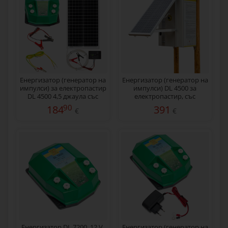
Енергизатор (генератор на
Eнергизатор (генератор на
импулси) за електропастир
импулси) DL 4500 за
DL 4500 4,5 джаула със
електропастир, със
соларна система 30 W
соларен панел 30 W
90
184
391
€
€
Енергизатор DL 7200, 12 V,
Енергизатор (генератор на