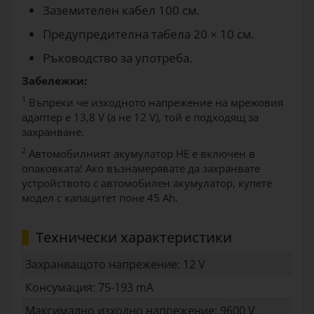
Заземителен кабел 100 см.
Предупредителна табела 20 × 10 см.
Ръководство за употреба.
Забележки:
1
Въпреки че изходното напрежение на мрежовия
адаптер е 13,8 V (а не 12 V), той е подходящ за
захранване.
2
Автомобилният акумулатор НЕ е включен в
опаковката! Ако възнамерявате да захранвате
устройството с автомобилен акумулатор, купете
модел с капацитет поне 45 Ah.
Технически характеристики
Захранващото напрежение: 12 V
Консумация: 75-193 mA
Максимално изходно напрежение: 9600 V