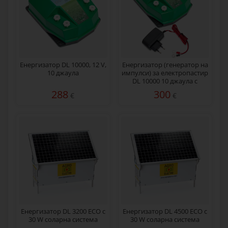
Енергизатор DL 10000, 12 V,
Енергизатор (генератор на
10 джаула
импулси) за електропастир
DL 10000 10 джаула с
мрежов адаптер 230/12 V
288
300
€
€
Енергизатор DL 3200 ECO с
Енергизатор DL 4500 ECO с
30 W соларна система
30 W соларна система