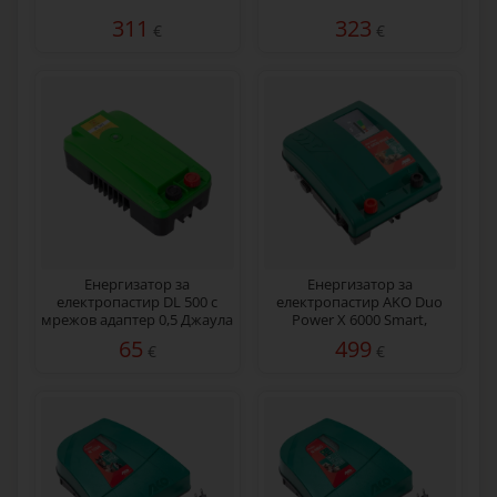
311
323
€
€
Енергизатор за
Енергизатор за
електропастир DL 500 с
електропастир AKO Duo
мрежов адаптер 0,5 Джаула
Power X 6000 Smart,
230/12 V, 5 джаула
65
499
€
€