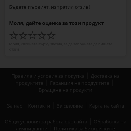
Бъдете първият, изпратил отзив!
Моля, дайте оценка за този продукт
Моля, кликнете върху звезда, за да започнете да пишете
отзив.
Правила и условия за покупка
Доставка на
продуктите
Гаранция на продуктите
Връщане на продукти
За нас
Контакти
За сваляне
Карта на сайта
Общи условия за работа със сайта
Обработка на
лични данни
Политика за бисквитките