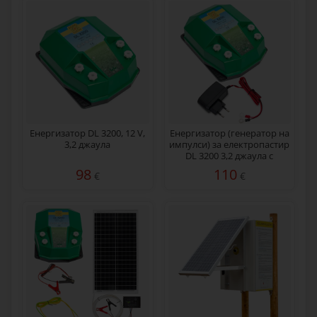
Енергизатор DL 3200, 12 V,
Енергизатор (генератор на
3,2 джаула
импулси) за електропастир
DL 3200 3,2 джаула с
мрежов адаптер 230/12 V
98
110
€
€