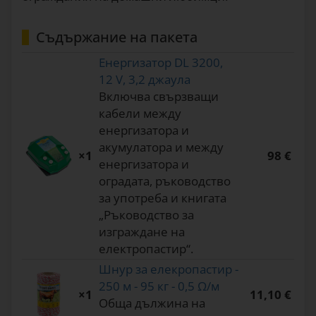
Съдържание на пакета
Енергизатор DL 3200,
12 V, 3,2 джаула
Включва свързващи
кабели между
енергизатора и
акумулатора и между
×1
98 €
енергизатора и
оградата, ръководство
за употреба и книгата
„Ръководство за
изграждане на
електропастир“.
Шнур за елекропастир -
250 м - 95 кг - 0,5 Ω/м
×1
11,10 €
Обща дължина на