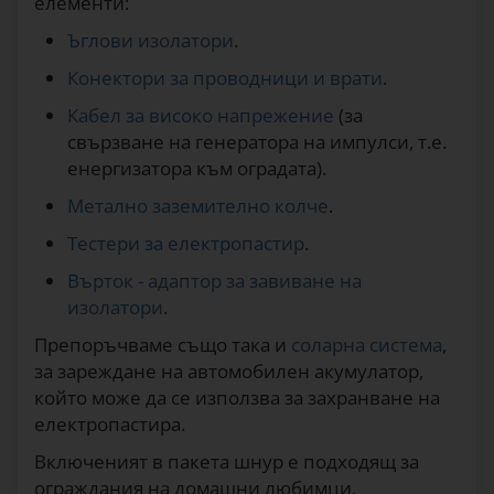
елементи:
Ъглови изолатори
.
Конектори за проводници и врати
.
Кабел за високо напрежение
(за
свързване на генератора на импулси, т.е.
енергизатора към оградата).
Метално заземително колче
.
Тестери за електропастир
.
Върток - адаптор за завиване на
изолатори
.
Препоръчваме също така и
соларна система
,
за зареждане на автомобилен акумулатор,
който може да се използва за захранване на
електропастира.
Включеният в пакета шнур е подходящ за
ограждания на домашни любимци.