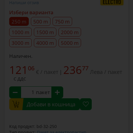
Напиши отзив
Избери варианта
250 m
500 m
750 m
1000 m
1500 m
2000 m
3000 m
4000 m
5000 m
Наличен.
121
236
06
77
€ / пакет
Лева / пакет
|
С ДДС
пакет
Добави в кошница
Код продукт: bd-32-250
Тип продукт:
Пакет за електропастир