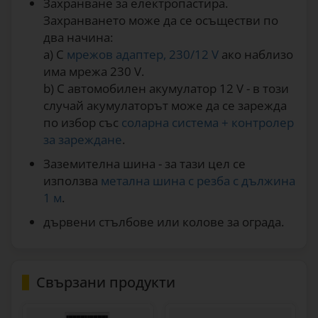
Захранване за електропастира.
Захранването може да се осъществи по
два начина:
a) С
мрежов адаптер, 230/12 V
ако наблизо
има мрежа 230 V.
b) С автомобилен акумулатор 12 V - в този
случай акумулаторът може да се зарежда
по избор със
соларна система + контролер
за зареждане
.
Заземителна шина - за тази цел се
използва
метална шина с резба с дължина
1 м
.
дървени стълбове или колове за ограда.
Свързани продукти