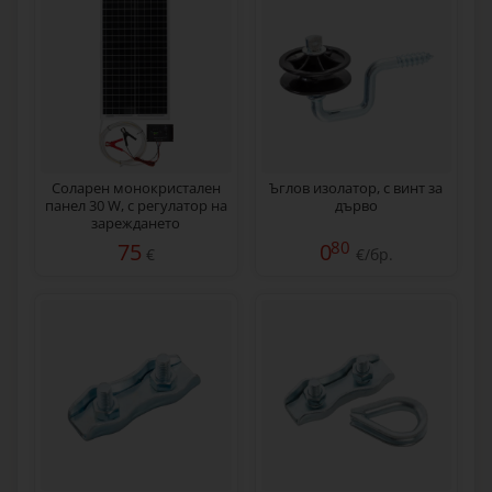
Соларен монокристален
Ъглов изолатор, с винт за
панел 30 W, с регулатор на
дърво
зареждането
80
75
0
€
€/бр.