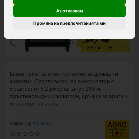
Аз отказвам
Промяна на предпочитанията ми
Базов пакет за електропастир за домашни
животни. Пакета включва енергизатор с
мощност от 3,2 джаула, шнур 250 м,
пръстеновидни изолатори, дръжка за врата и
изолатори за врата.
Марка:
Agro Electro