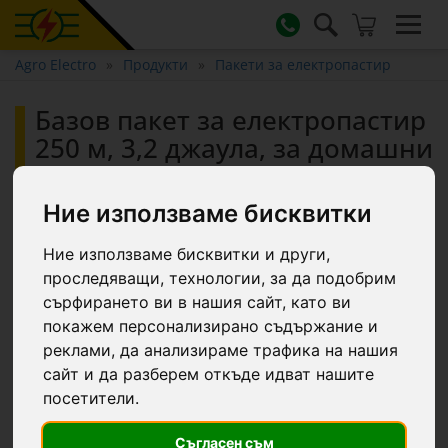
Agro Electro
Продукти
Пакети за електропастир
Базов пакет за електропастир
250 м, 3,2 джаула, за домашни
животни :: 250 m
Ние използваме бисквитки
Ние използваме бисквитки и други,
проследяващи, технологии, за да подобрим
сърфирането ви в нашия сайт, като ви
покажем персонализирано съдържание и
реклами, да анализираме трафика на нашия
сайт и да разберем откъде идват нашите
посетители.
Съгласен съм