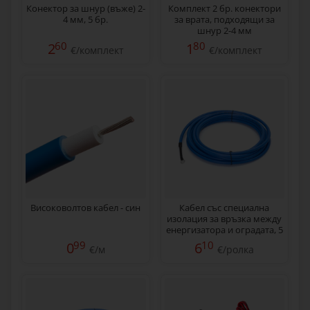
Конектор за шнур (въже) 2-
Комплект 2 бр. конектори
4 мм, 5 бр.
за врата, подходящи за
шнур 2-4 мм
60
80
2
1
€/комплект
€/комплект
Високоволтов кабел - син
Кабел със специална
изолация за връзка между
енергизатора и оградата, 5
м
99
10
0
6
€/м
€/ролка