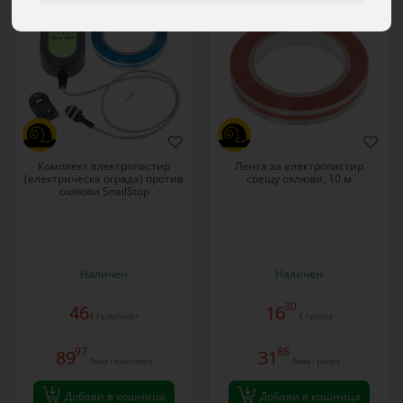
Комплект електропастир
Лента за електропастир
(електрическа ограда) против
срещу охлюви, 10 м
охлюви SnailStop
Наличен
Наличен
30
46
16
€ / комплект
€ / ролка
97
88
89
31
Лева / комплект
Лева / ролка
Добави в кошница
Добави в кошница