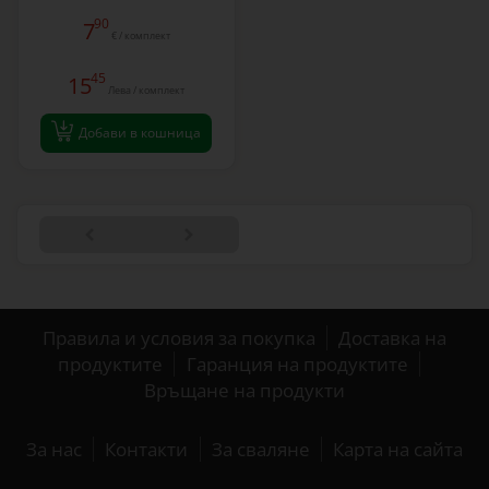
90
7
€ / комплект
45
15
Лева / комплект
Добави в кошница
Правила и условия за покупка
Доставка на
продуктите
Гаранция на продуктите
Връщане на продукти
За нас
Контакти
За сваляне
Карта на сайта