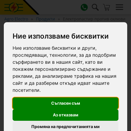
Agro Electro
Продукти
Електропастир против охлюви
Електропастир против
Ние използваме бисквитки
охлюви
Ние използваме бисквитки и други,
проследяващи, технологии, за да подобрим
Оборудване и аксесоари за електрическа ограда
сърфирането ви в нашия сайт, като ви
(електропастир) против охлюви - енергизатор, лента за
електрическа ограда против охлюви, конектор за лента.
покажем персонализирано съдържание и
реклами, да анализираме трафика на нашия
Филтри...
сайт и да разберем откъде идват нашите
посетители.
Съгласен съм
5 продукти
Аз отказвам
Промяна на предпочитанията ми
0797
0798