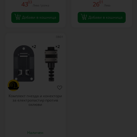
03
01
43
26
Лева / ролка
Лева
Добави в кошница
Добави в кошница
0801
Комплект гнезда и конектори
за електропастир против
охлюви
Наличен