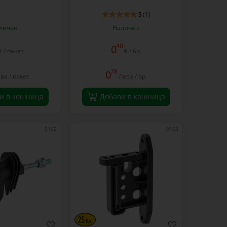
5
(1)
личен
Наличен
40
0
€ / пакет
€ / бр.
78
0
ва / пакет
Лева / бр.
и в кошница
Добави в кошница
0162
0163