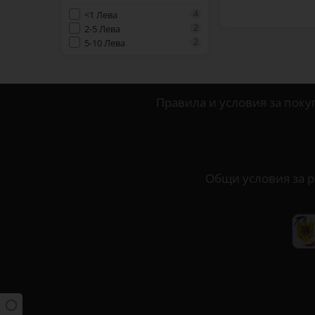
4
<1 Лева
2
2-5 Лева
2
5-10 Лева
Правила и условия за поку
Общи условия за р