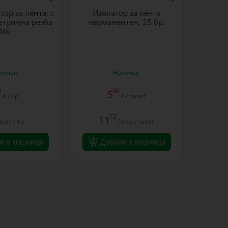
тор за лента, с
Изолатор за лента
етрична резба
перманентен, 25 бр.
M6
личен
Наличен
0
99
5
€ / бр.
€ / пакет
72
11
ева / бр.
Лева / пакет
и в кошница
Добави в кошница