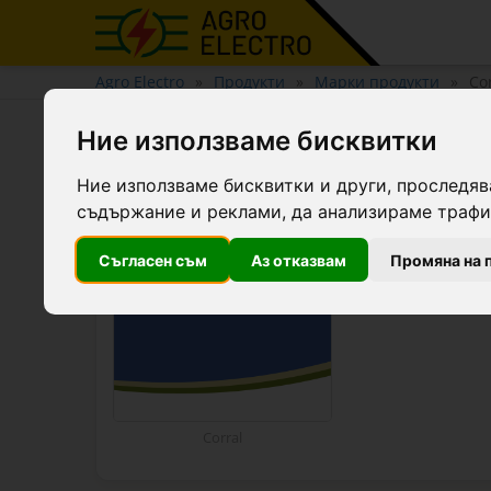
Agro Electro
Продукти
Марки продукти
Co
Corral
Ние използваме бисквитки
Ние използваме бисквитки и други, проследяв
съдържание и реклами, да анализираме трафик
Собствена мар
дистрибуцията
Съгласен съм
Аз отказвам
Промяна на 
Corral