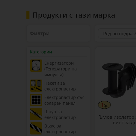
Продукти с тази марка
Филтри
Категории
Енергизатори
(Генератори на
импулси)
Пакети за
електропастир
Електропастир със
соларен панел
Шнур за
Ъглов изолатор з
електропастир
винт за д
Въже за
електропастир