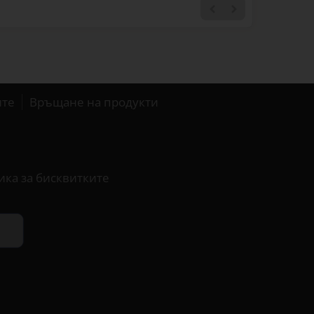
ите
Връщане на продукти
ика за бисквитките