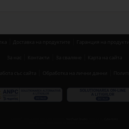
пка
Доставка на продуктите
Гаранция на продукт
За нас
Контакти
За сваляне
Карта на сайта
абота със сайта
Обработка на лични данни
Полит
®
LITHEA
Web-based Software Platform,
NetPixel Studio
. Hosted by
Cyberfolks
Server time: 2026-08-08 08:39:04 | Connections: 11