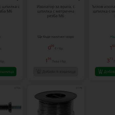
с шпилка с
Изолатор за врата, с
Ъглов изола
зба M6
шпилка с метрична
шпилка с м
резба M6
н
Ще бъде наличен скоро
На
99
6
0
1
р.
€ / бр.
94
13
1
3
 бр.
Лева / бр.
Л
кошница
Добави в кошница
Добав
0156
0176