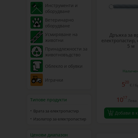
Инструменти и
оборудване
Ветеринарно
оборудване
Усмиряване на
Дръжка за вр
животни
електропастир,
5 м
Принадлежности за
животновъдство
Облекло и обувки
Наличе
Играчки
20
5
€ / б
17
10
Типове продукти
Лева 
Врата за електропастир
Добави в 
Изолатор за електропастир
Ценови диапазон