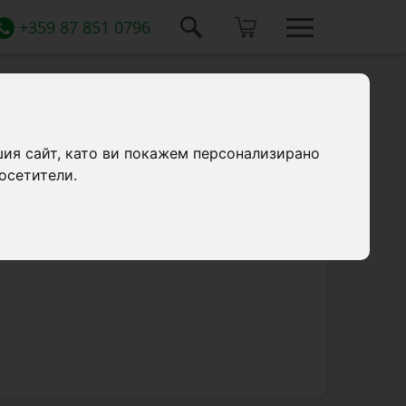
+359 87 851 0796
шия сайт, като ви покажем персонализирано
осетители.
циализирана в производството и