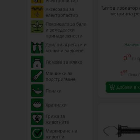
електропастир
Ъглов изолатор 
Аксесоари за
метрична ре
електропастир
Покривала за бали
и земеделски
принадлежности
Доилни агрегати и
Наличе
машини за доене
99
0
€ / б
Гюмове за мляко
94
1
Машинки за
Лева /
подстригване
Добави в 
Поилки
Хранилки
Грижа за
животните
Маркиране на
животни