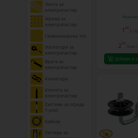
Лента за
електропастир
Наличе
Мрежа за
електропастир
40
1
€ / б
Галванизирана тел
74
2
Лева /
Изолатори за
електропастир
Добави в 
Врата за
електропастир
Конектори
Колчета за
електропастир
Система за ограда
T-post
Кабели
Тестери за