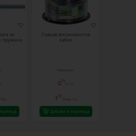
ата за
Гъвкав високоволтов
 с пружина
кабел
н
Наличен
79
0
р.
€ / м
55
1
/ бр.
Лева / м
кошница
Добави в кошница