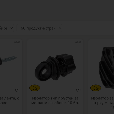
0161
0883
а лента, с
Изолатор тип пръстен за
Изолатор за
ърво
метални стълбове, 10 бр.
върху мета
1