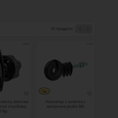
10 продукти
0834
0124
 лента, монтаж
Изолатор с шпилка с
лни стълбове,
метрична резба M6
0 бр.