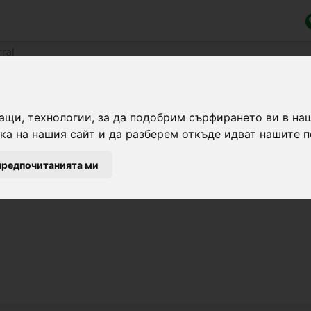
rral
ащи, технологии, за да подобрим сърфирането ви в на
а на нашия сайт и да разберем откъде идват нашите п
ка, притежавана от германската компания
Kerbl
, спе
 на селскостопански продукти и продукти за коне.
предпочитанията ми