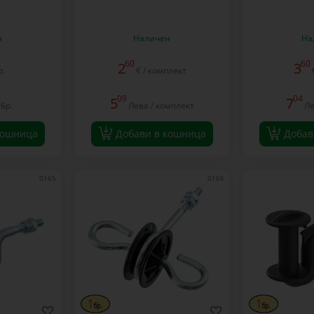
н
Наличен
На
60
60
2
3
р.
€ / комплект
09
04
5
7
 бр.
Лева / комплект
Ле
кошница
Добави в кошница
Добав
0165
0166