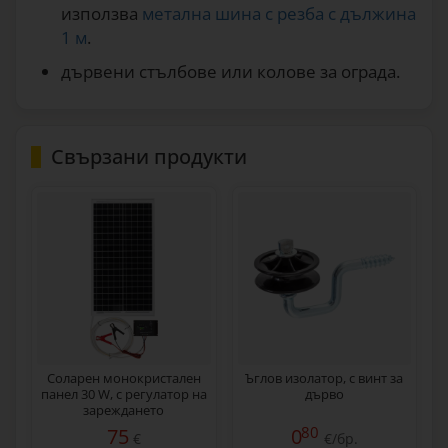
използва
метална шина с резба с дължина
1 м
.
дървени стълбове или колове за ограда.
Свързани продукти
Соларен монокристален
Ъглов изолатор, с винт за
панел 30 W, с регулатор на
дърво
зареждането
80
75
0
€
€/бр.