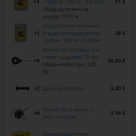
×1
- 1000 м - 130 кг - 0,4 Ω/м
51 €
Обща дължина на
шнура: 1500 м.
Шнур за електрическа
×1
ограда (електропастир)
26 €
- 500 м - 130 кг - 0,4 Ω/м
Изолатор тип пръстен,
с винт за дърво, 25 бр.
×9
30,60 €
Общо изолатори: 225
бр.
×2
Дръжка за врата
3,20 €
Изолатор за врата, с
×4
3,16 €
винт за дърво
Предупредителна