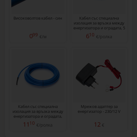
Високоволтов кабел - син
Кабел със специална
изолация за връзка между
енергизатора и оградата, 5
м
99
10
0
6
€/м
€/ролка
Кабел със специална
Мрежов адаптер за
изолация за връзка между
енергизатор - 230/12 V
енергизатора и оградата,
10 м
10
11
12
€/ролка
€