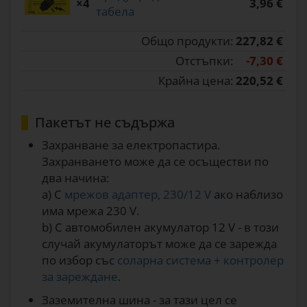
×4
3,96 €
табела
Общо продукти:
227,82 €
Отстъпки:
-7,30 €
Крайна цена:
220,52 €
Пакетът не съдържа
Захранване за електропастира.
Захранването може да се осъществи по
два начина:
a) С
мрежов адаптер, 230/12 V
ако наблизо
има мрежа 230 V.
b) С автомобилен акумулатор 12 V - в този
случай акумулаторът може да се зарежда
по избор със
соларна система + контролер
за зареждане
.
Заземителна шина - за тази цел се