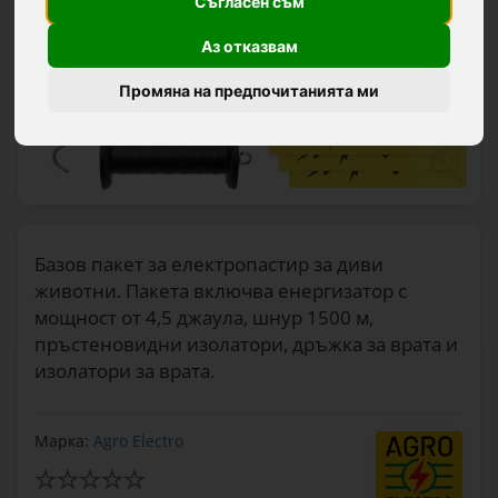
Съгласен съм
Аз отказвам
Промяна на предпочитанията ми
Базов пакет за електропастир за диви
животни. Пакета включва енергизатор с
мощност от 4,5 джаула, шнур 1500 м,
пръстеновидни изолатори, дръжка за врата и
изолатори за врата.
Марка:
Agro Electro