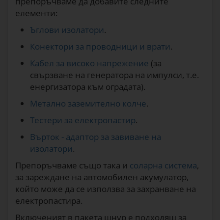
препоръчваме да добавите следните
елементи:
Ъглови изолатори
.
Конектори за проводници и врати
.
Кабел за високо напрежение
(за
свързване на генератора на импулси, т.е.
енергизатора към оградата).
Метално заземително колче
.
Тестери за електропастир
.
Върток - адаптор за завиване на
изолатори
.
Препоръчваме също така и
соларна система
,
за зареждане на автомобилен акумулатор,
който може да се използва за захранване на
електропастира.
Включеният в пакета шнур е подходящ за