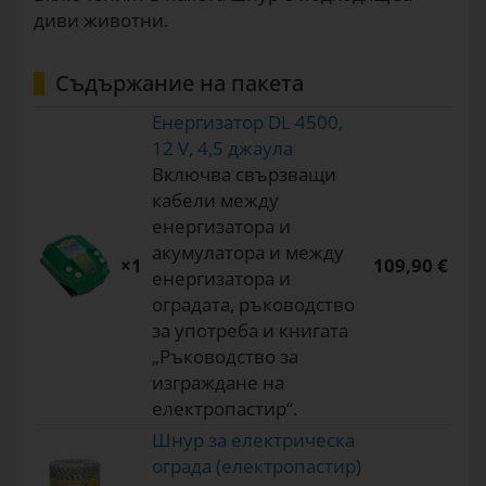
диви животни.
Съдържание на пакета
Енергизатор DL 4500,
12 V, 4,5 джаула
Включва свързващи
кабели между
енергизатора и
акумулатора и между
×1
109,90 €
енергизатора и
оградата, ръководство
за употреба и книгата
„Ръководство за
изграждане на
електропастир“.
Шнур за електрическа
ограда (електропастир)