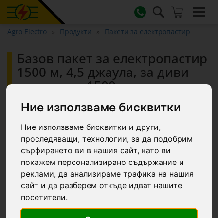
Agro Electro
Продукти
Пакети за електропастир
Базов пакет за електропастир
1500 м, 4,5 джаула, за диви
животни :: 1500 m
Ние използваме бисквитки
-7.3 €
Ние използваме бисквитки и други,
проследяващи, технологии, за да подобрим
сърфирането ви в нашия сайт, като ви
покажем персонализирано съдържание и
реклами, да анализираме трафика на нашия
сайт и да разберем откъде идват нашите
посетители.