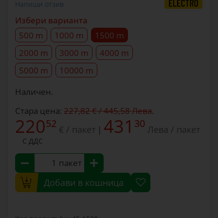
Напиши отзив
Избери варианта
500 m
1000 m
1500 m
2000 m
3000 m
4000 m
5000 m
10000 m
Наличен.
Стара цена:
227,82 € / 445,58 Лева
.
220
431
52
30
€ / пакет
Лева / пакет
|
С ДДС
пакет
Добави в кошница