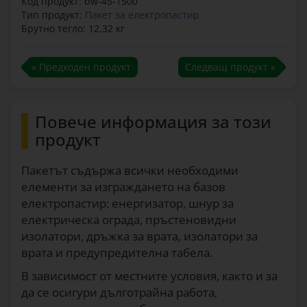
Код продукт: bw-45-1500
Тип продукт:
Пакет за електропастир
Брутно тегло: 12.32 кг
« Предходен продукт
Следващ продукт »
Повече информация за този
продукт
Пакетът съдържа всички необходими
елементи за изграждането на базов
електропастир: енергизатор, шнур за
електрическа ограда, пръстеновидни
изолатори, дръжка за врата, изолатори за
врата и предупредителна табела.
В зависимост от местните условия, както и за
да се осигури дълготрайна работа,