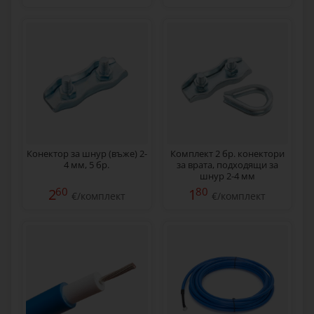
Конектор за шнур (въже) 2-
Комплект 2 бр. конектори
4 мм, 5 бр.
за врата, подходящи за
шнур 2-4 мм
60
80
2
1
€/комплект
€/комплект