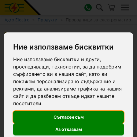
Agro Electro
Продукти
Проводници за електропастир
Проводници за
електропастир
Ние използваме бисквитки
Ние използваме бисквитки и други,
Филтри...
проследяващи, технологии, за да подобрим
сърфирането ви в нашия сайт, като ви
покажем персонализирано съдържание и
Дължина:
200 m
реклами, да анализираме трафика на нашия
сайт и да разберем откъде идват нашите
посетители.
10 продукти
Съгласен съм
0579
0345
Аз отказвам
Топ