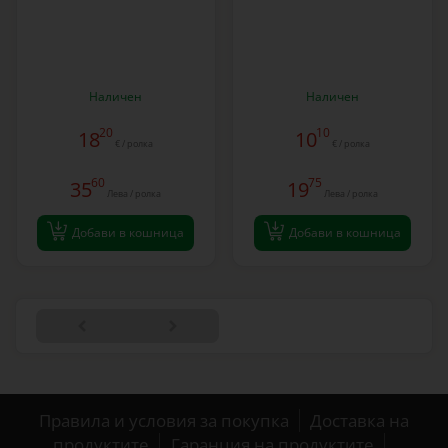
Наличен
Наличен
20
10
18
10
€ / ролка
€ / ролка
60
75
35
19
Лева / ролка
Лева / ролка
Добави в кошница
Добави в кошница
Правила и условия за покупка
Доставка на
продуктите
Гаранция на продуктите