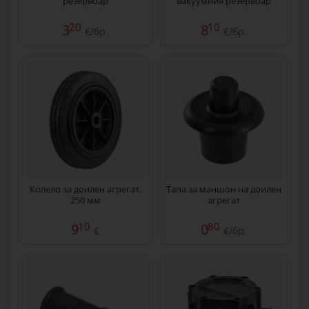
резервоар
вакуумния резервоар
20
10
3
8
€/бр.
€/бр.
Колело за доилен агрегат,
Тапа за маншон на доилен
250 мм
агрегат
10
80
9
0
€
€/бр.