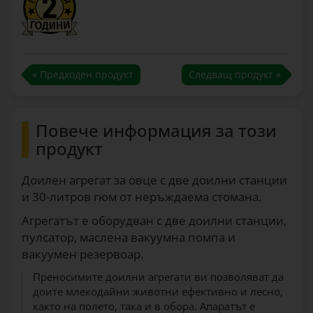
« Предходен продукт
Следващ продукт »
Повече информация за този
продукт
Доилен агрегат за овце с две доилни станции
и 30-литров гюм от неръждаема стомана.
Агрегатът е оборудван с две доилни станции,
пулсатор, маслена вакуумна помпа и
вакуумен резервоар.
Преносимите доилни агрегати ви позволяват да
доите млекодайни животни ефективно и лесно,
както на полето, така и в обора. Апаратът е