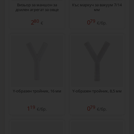
Визьор за маншон за
Къс маркуч за вакуум 7/14
доилен агрегат за овце
мм
80
79
2
0
€
€/бр.
Y-образен тройник, 16 мм
Y-образен тройник, 8,5 мм
19
79
1
0
€/бр.
€/бр.