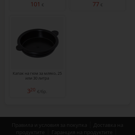
101
77
€
€
Капак на гюм за мляко, 25
или 30 литра
20
3
€/бр.
Правила и условия за покупка
Доставка на
продуктите
Гаранция на продуктите