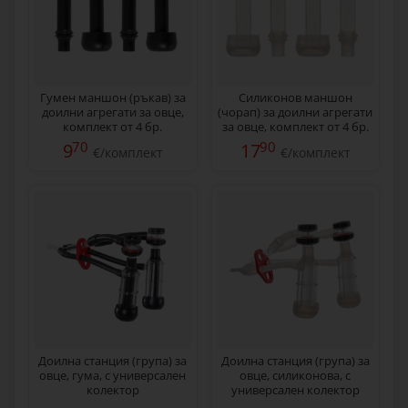
Гумен маншон (ръкав) за
Силиконов маншон
доилни агрегати за овце,
(чорап) за доилни агрегати
комплект от 4 бр.
за овце, комплект от 4 бр.
70
90
9
17
€/комплект
€/комплект
Доилна станция (група) за
Доилна станция (група) за
овце, гума, с универсален
овце, силиконова, с
колектор
универсален колектор