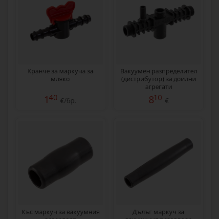
Кранче за маркуча за
Вакуумен разпределител
мляко
(дистрибутор) за доилни
агрегати
40
10
1
8
€/бр.
€
Къс маркуч за вакуумния
Дълъг маркуч за