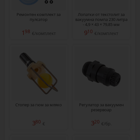
Ремонтен комплект за
Лопатки от текстолит за
пулсатор
вакуумна помпа 230 литра
- 4,9 × 43 × 79,85 мм
98
10
1
9
€/комплект
€/комплект
Стопер за гюм за мляко
Регулатор за вакуумен
резервоар
80
20
3
3
€
€/бр.