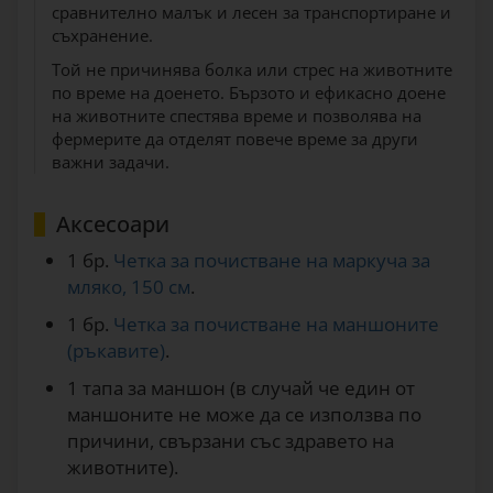
сравнително малък и лесен за транспортиране и
съхранение.
Той не причинява болка или стрес на животните
по време на доенето. Бързото и ефикасно доене
на животните спестява време и позволява на
фермерите да отделят повече време за други
важни задачи.
Аксесоари
1 бр.
Четка за почистване на маркуча за
мляко, 150 см
.
1 бр.
Четка за почистване на маншоните
(ръкавите)
.
1 тапа за маншон (в случай че един от
маншоните не може да се използва по
причини, свързани със здравето на
животните).