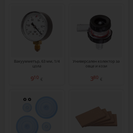
Вакуумметър, 63 мм, 1/4
Универсален колектор за
цола
овце и кози
10
80
9
3
€
€