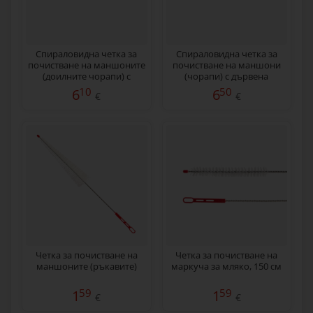
Спираловидна четка за
Спираловидна четка за
почистване на маншоните
почистване на маншони
(доилните чорапи) с
(чорапи) с дървена
дървена дръжка, 40 см
дръжка, 50 см
10
50
6
6
€
€
Четка за почистване на
Четка за почистване на
маншоните (ръкавите)
маркуча за мляко, 150 см
59
59
1
1
€
€