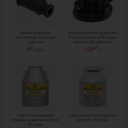
Връзка за вакуум
Вакуумна помпа за доилни
манометър за доилни
агрегати, 80 мм (230 литра/
агрегати
минута), без двигател
60
90
1
109
€/бр.
€
Гюм от неръждаема
Алуминиев гюм за доилен
стомана за доилен агрегат,
агрегат, 30 литра
30 литра