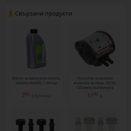
Свързани продукти
Масло за вакуумна помпа,
Пулсатор за доилни
Viscano (Kerbl), 1 литър
агрегати за овце, 50/50,
120 импулса/минута
90
90
7
11
€/бутилка
€