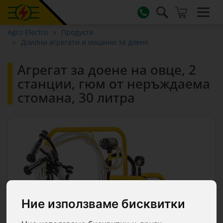
Agro Electro
Продукти
Доилни агрегати и машини за доене
Агрегат за доене на овце, 2
станции, гюм от неръждаема
стомана, 30 литра
Ние използваме бисквитки