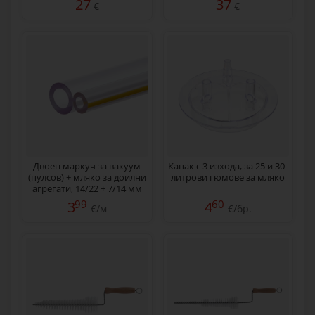
27
37
€
€
Двоен маркуч за вакуум
Капак с 3 изхода, за 25 и 30-
(пулсов) + мляко за доилни
литрови гюмове за мляко
агрегати, 14/22 + 7/14 мм
99
60
3
4
€/м
€/бр.