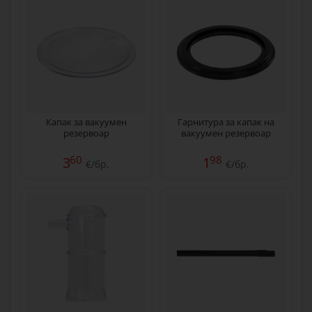
Капак за вакуумен
Гарнитура за капак на
резервоар
вакуумен резервоар
60
98
3
1
€/бр.
€/бр.