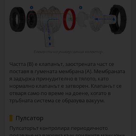
Елементи на универсалния колектор
Частта (B) е клапанът, заострената част се
поставя в гумената мембрана (A). Мембраната
я задържа принудително в тялото, като
нормално клапанът е затворен. Клапанът се
отваря само по време на доене, когато в
тръбната система се образува вакуум.
Пулсатор
Пулсаторът контролира периодичното
подаване на вакуума към доилните маншони.