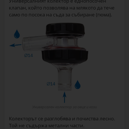
Универсалният колектор е еднопосочен
клапан, който позволява на млякото да тече
само по посока на съда за събиране (гюма).
Универсален колектор за овце и кози
Колекторът се разглобява и почиства лесно.
Той не съдържа метални части.