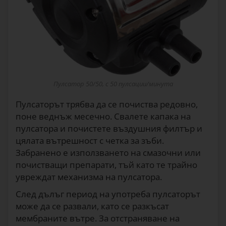
Пулсатор 50/50, с 50 пулсации/минута
Пулсаторът трябва да се почиства редовно,
поне веднъж месечно. Свалете капака на
пулсатора и почистете въздушния филтър и
цялата вътрешност с четка за зъби.
Забранено е използването на смазочни или
почистващи препарати, тъй като те трайно
увреждат механизма на пулсатора.
След дълъг период на употреба пулсаторът
може да се развали, като се разкъсат
мембраните вътре. За отстраняване на