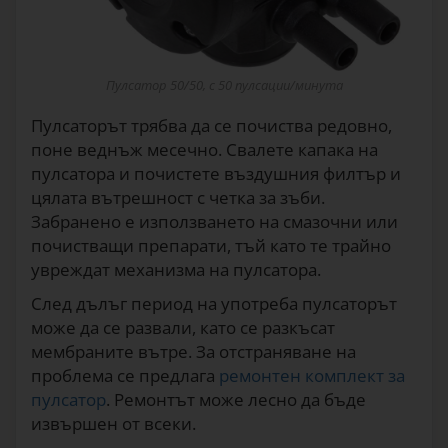
Пулсатор 50/50, с 50 пулсации/минута
Пулсаторът трябва да се почиства редовно,
поне веднъж месечно. Свалете капака на
пулсатора и почистете въздушния филтър и
цялата вътрешност с четка за зъби.
Забранено е използването на смазочни или
почистващи препарати, тъй като те трайно
увреждат механизма на пулсатора.
След дълъг период на употреба пулсаторът
може да се развали, като се разкъсат
мембраните вътре. За отстраняване на
проблема се предлага
ремонтен комплект за
пулсатор
. Ремонтът може лесно да бъде
извършен от всеки.