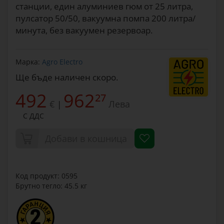
станции, един алуминиев гюм от 25 литра,
пулсатор 50/50, вакуумна помпа 200 литра/
минута, без вакуумен резервоар.
Марка:
Agro Electro
Ще бъде наличен скоро.
492
962
27
€
Лева
|
С ДДС
Добави в кошница
Код продукт: 0595
Брутно тегло: 45.5 кг