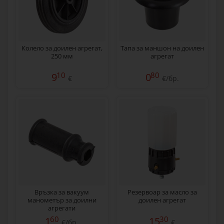
Колело за доилен агрегат,
Тапа за маншон на доилен
250 мм
агрегат
10
80
9
0
€
€/бр.
Връзка за вакуум
Резервоар за масло за
манометър за доилни
доилен агрегат
агрегати
60
30
1
15
€/бр.
€