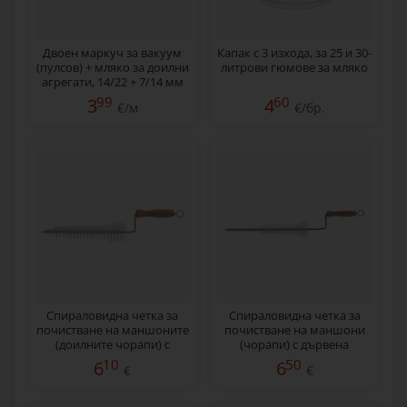
Двоен маркуч за вакуум
Капак с 3 изхода, за 25 и 30-
(пулсов) + мляко за доилни
литрови гюмове за мляко
агрегати, 14/22 + 7/14 мм
99
60
3
4
€/м
€/бр.
Спираловидна четка за
Спираловидна четка за
почистване на маншоните
почистване на маншони
(доилните чорапи) с
(чорапи) с дървена
дървена дръжка, 40 см
дръжка, 50 см
10
50
6
6
€
€