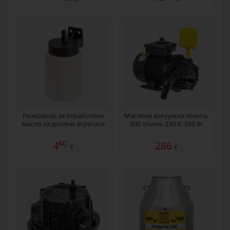
Резервоар за отработено
Маслена вакуумна помпа,
масло за доилни агрегати
200 л/мин, 230 V, 550 W
40
4
286
€
€