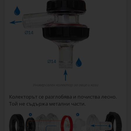
Универсален колектор за овце и кози
Колекторът се разглобява и почиства лесно.
Той не съдържа метални части.