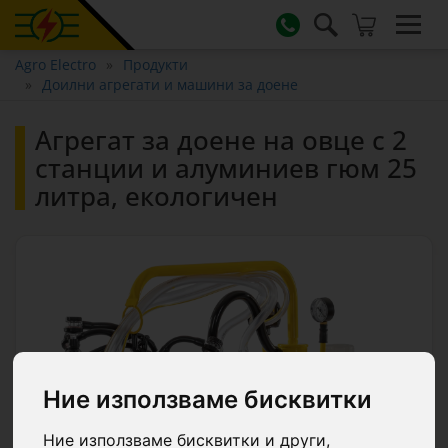
Agro Electro
Продукти
Доилни агрегати и машини за доене
Агрегат за доене на овце с 2
станции и алуминиев гюм 25
литра, екологичен
Ние използваме бисквитки
Ние използваме бисквитки и други,