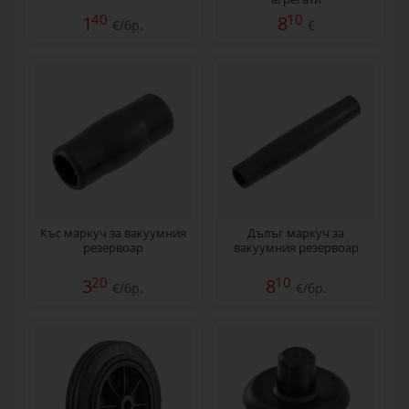
40
10
1
8
€/бр.
€
Къс маркуч за вакуумния
Дълъг маркуч за
резервоар
вакуумния резервоар
20
10
3
8
€/бр.
€/бр.