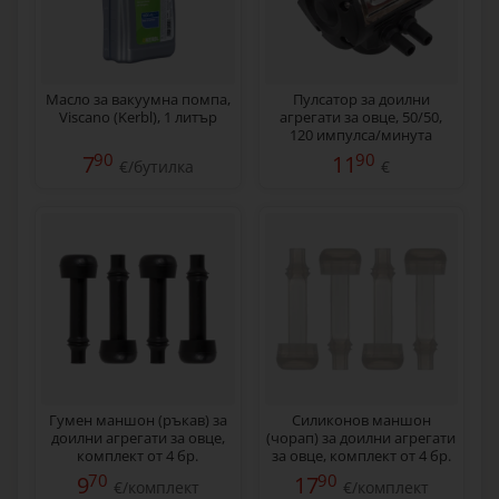
Масло за вакуумна помпа,
Пулсатор за доилни
Viscano (Kerbl), 1 литър
агрегати за овце, 50/50,
120 импулса/минута
90
90
7
11
€/бутилка
€
Гумен маншон (ръкав) за
Силиконов маншон
доилни агрегати за овце,
(чорап) за доилни агрегати
комплект от 4 бр.
за овце, комплект от 4 бр.
70
90
9
17
€/комплект
€/комплект