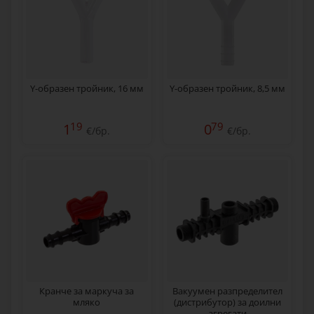
Y-образен тройник, 16 мм
Y-образен тройник, 8,5 мм
19
79
1
0
€/бр.
€/бр.
Кранче за маркуча за
Вакуумен разпределител
мляко
(дистрибутор) за доилни
агрегати