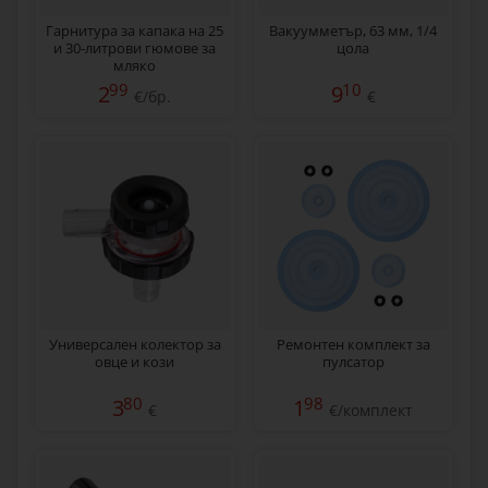
Гарнитура за капака на 25
Вакуумметър, 63 мм, 1/4
и 30-литрови гюмове за
цола
мляко
99
10
2
9
€/бр.
€
Универсален колектор за
Ремонтен комплект за
овце и кози
пулсатор
80
98
3
1
€
€/комплект