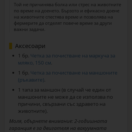
Той не причинява болка или стрес на животните
по време на доенето. Бързото и ефикасно доене
на животните спестява време и позволява на
фермерите да отделят повече време за други
важни задачи.
Аксесоари
1 бр.
Четка за почистване на маркуча за
мляко, 150 см
.
1 бр.
Четка за почистване на маншоните
(ръкавите)
.
1 тапа за маншон (в случай че един от
маншоните не може да се използва по
причини, свързани със здравето на
животните).
Моля, обърнете внимание: 2-годишната
гаранция е за двигателя на вакуумната