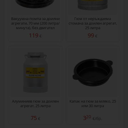
Вакуумна помпа за доилни
Гюм от неръждаема
агрегати, 70 мм (200 литра/
стомана за доилен агрегат,
минута), без двигател
25 литра
119
99
€
€
Алуминиев гюм за доилен
Капак на гюм за мляко, 25
агрегат, 25 литра
или 30 литра
20
75
3
€
€/бр.