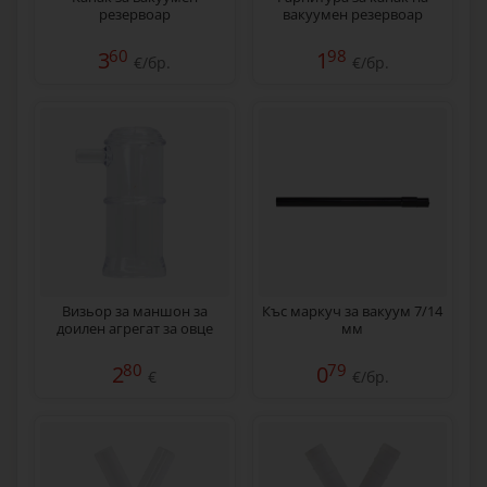
резервоар
вакуумен резервоар
60
98
3
1
€/бр.
€/бр.
Визьор за маншон за
Къс маркуч за вакуум 7/14
доилен агрегат за овце
мм
80
79
2
0
€
€/бр.