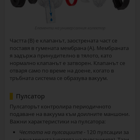
Елементи на универсалния колектор
Частта (B) е клапанът, заострената част се
поставя в гумената мембрана (A). Мембраната
я задържа принудително в тялото, като
нормално клапанът е затворен. Клапанът се
отваря само по време на доене, когато в
тръбната система се образува вакуум.
Пулсатор
Пулсаторът контролира периодичното
подаване на вакуума към доилните маншони.
Важни характеристики на пулсатора:
Честота на пулсациите
- 120 пулсации за
една минута (честота на пулсациите). Тази