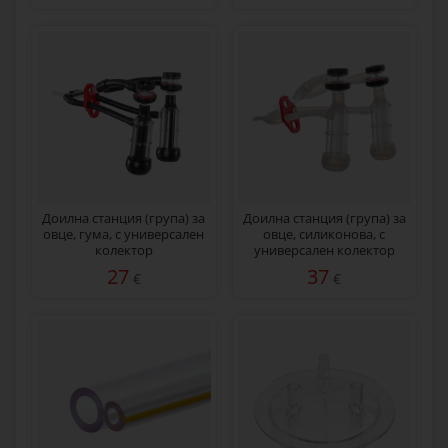
Доилна станция (група) за
Доилна станция (група) за
овце, гума, с универсален
овце, силиконова, с
колектор
универсален колектор
27
37
€
€