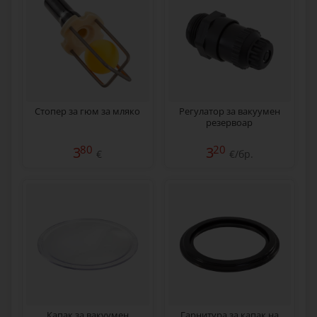
Стопер за гюм за мляко
Регулатор за вакуумен
резервоар
80
20
3
3
€
€/бр.
Капак за вакуумен
Гарнитура за капак на