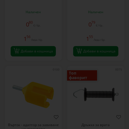
Наличен
Наличен
80
79
0
0
€ / бр.
€ / бр.
56
55
1
1
Лева / бр.
Лева / бр.
Добави в кошница
Добави в кошница
0100
0075
Топ
фаворит
Върток - адаптор за завиване
Дръжка за врата
на изолатори