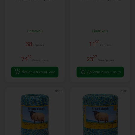
Наличен
Наличен
90
38
11
€ / ролка
€ / ролка
32
27
74
23
Лева / ролка
Лева / ролка
Добави в кошница
Добави в кошница
0500
0501