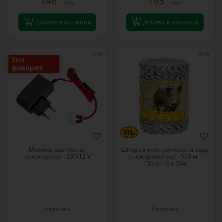
146
193
Лева
Лева
Добави в кошница
Добави в кошница
0240
0189
Топ
фаворит
Мрежов адаптер за
Шнур за електрическа ограда
енергизатор - 230/12 V
(електропастир) - 500 м -
130 кг - 0,4 Ω/м
Наличен
Наличен