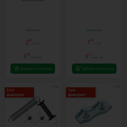
Наличен
Наличен
60
60
2
1
€ / бр.
€ / бр.
09
13
5
3
Лева / бр.
Лева / бр.
Добави в кошница
Добави в кошница
0104
0109
Топ
Топ
фаворит
фаворит