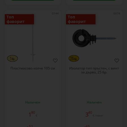
0144
0074
Топ
Топ
фаворит
фаворит
Пластмасово колче 105 см
Изолатор тип пръстен, с винт
за дърво, 25 бр.
Наличен
Наличен
80
40
1
3
€
€ / пакет
52
65