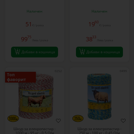
Наличен
Наличен
60
51
19
€ / ролка
€ / ролка
75
33
99
38
Лева / ролка
Лева / ролка
Добави в кошница
Добави в кошница
0252
0499
Топ
фаворит
Шнур за елекропастир -
Шнур за електропастир -
1000 м - 95 кг - 0,5 Ω/м
250 м - 100 кг - 0,45 Ω/м