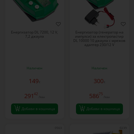
Енергизатор DL 7200, 12 V,
Енергизатор (генератор на
7,2 джаула
импулси) за електропастир
DL 10000 10 джаула с мрежов
адаптер 230/12 V
Наличен
Наличен
149
300
€
€
42
75
291
586
Лева
Лева
Добави в кошница
Добави в кошница
0563
0239