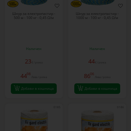
Шнур за електропастир -
Шнур за електропастир -
500 м - 100 кг - 0,45 Ω/м
1000 м - 100 кг - 0,45 Ω/м
Наличен
Наличен
23
44
€ / ролка
€ / ролка
98
06
44
86
Лева / ролка
Лева / ролка
Добави в кошница
Добави в кошница
0185
0186