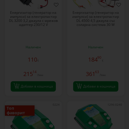
Енергизатор (генератор на
Енергизатор (генератор на
импулси) за електропастир
импулси) за електропастир
DL 3200 3,2 джаула с мрежов
DL 4500 4,5 джаула със
адаптер 230/12 V
соларна система 30 W
Наличен
Наличен
90
110
184
€
€
14
63
215
361
Лева
Лева
Добави в кошница
Добави в кошница
0224
1296-0240
Топ
фаворит