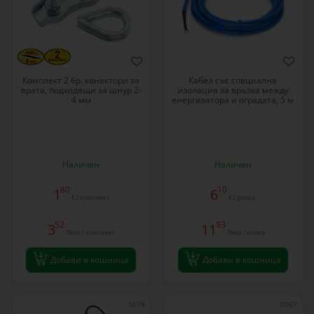
Комплект 2 бр. конектори за
Кабел със специална
врата, подходящи за шнур 2-
изолация за връзка между
4 мм
енергизатора и оградата, 5 м
Наличен
Наличен
80
10
1
6
€ / комплект
€ / ролка
52
93
3
11
Лева / комплект
Лева / ролка
Добави в кошница
Добави в кошница
1074
0067