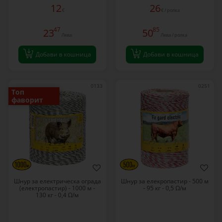
12
26
€
€ / ролка
47
85
23
50
Лева
Лева / ролка
Добави в кошница
Добави в кошница
0133
0251
Топ
фаворит
Шнур за електрическа ограда
Шнур за елекропастир - 500 м
(електропастир) - 1000 м -
- 95 кг - 0,5 Ω/м
130 кг - 0,4 Ω/м