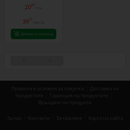
20
20
€ / бр.
51
39
Лева / бр.
Добави в кошница
Правила и условия за покупка
Доставка на
продуктите
Гаранция на продуктите
Връщане на продукти
За нас
Контакти
За сваляне
Карта на сайта