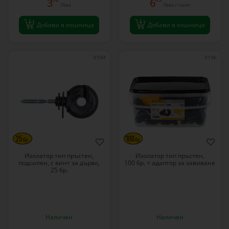
3
6
Лева
Лева / пакет
Добави в кошница
Добави в кошница
0794
0196
Изолатор тип пръстен,
Изолатор тип пръстен,
подсилен, с винт за дърво,
100 бр. + адаптор за завиване
25 бр.
Наличен
Наличен