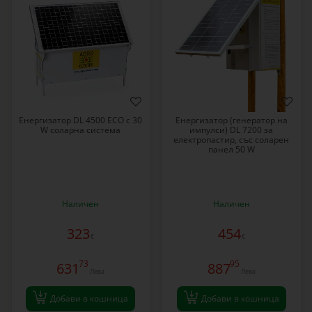
Енергизатор DL 4500 ECO с 30
Eнергизатор (генератор на
W соларна система
импулси) DL 7200 за
електропастир, със соларен
панел 50 W
Наличен
Наличен
323
454
€
€
73
95
631
887
Лева
Лева
Добави в кошница
Добави в кошница