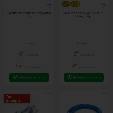
Комплект за врата с пружина
Конектор за шнур (въже) 2-
5 м
4 мм, 5 бр.
Наличен
Наличен
70
60
6
2
€ / комплект
€ / комплект
10
09
13
5
Лева / комплект
Лева / комплект
Добави в кошница
Добави в кошница
0125
0568
Топ
фаворит