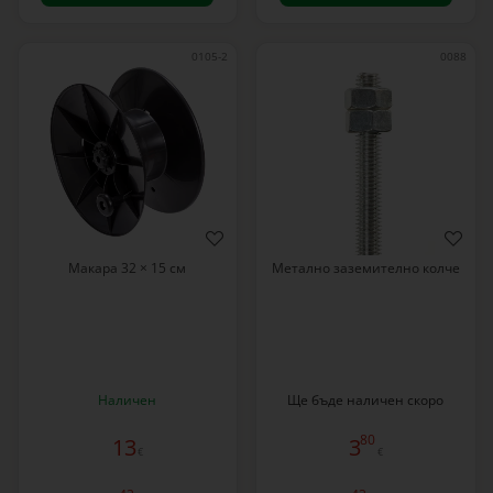
0105-2
0088
Макара 32 × 15 см
Метално заземително колче
Наличен
Ще бъде наличен скоро
80
13
3
€
€