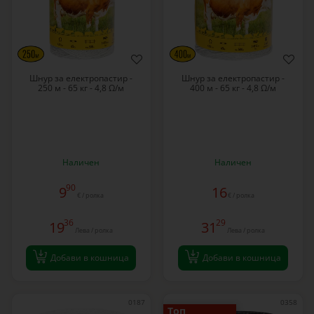
Шнур за електропастир -
Шнур за електропастир -
250 м - 65 кг - 4,8 Ω/м
400 м - 65 кг - 4,8 Ω/м
Наличен
Наличен
90
9
16
€ / ролка
€ / ролка
36
29
19
31
Лева / ролка
Лева / ролка
Добави в кошница
Добави в кошница
0187
0358
Топ