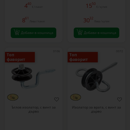
40
50
4
15
€ / пакет
€ / кутия
61
32
8
30
Лева / пакет
Лева / кутия
Добави в кошница
Добави в кошница
0106
0072
Топ
Топ
фаворит
фаворит
Ъглов изолатор, с винт за
Изолатор за врата, с винт за
дърво
дърво