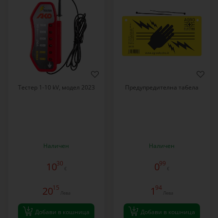
Тестер 1-10 kV, модел 2023
Предупредителна табела
Наличен
Наличен
30
99
10
0
€
€
15
94
20
1
Лева
Лева
Добави в кошница
Добави в кошница