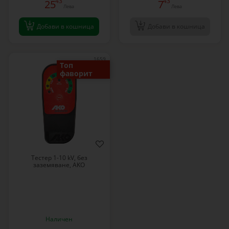
43
43
25
7
Лева
Лева
Добави в кошница
Добави в кошница
1659
Топ
фаворит
Тестер 1-10 kV, без
заземяване, AKO
Наличен