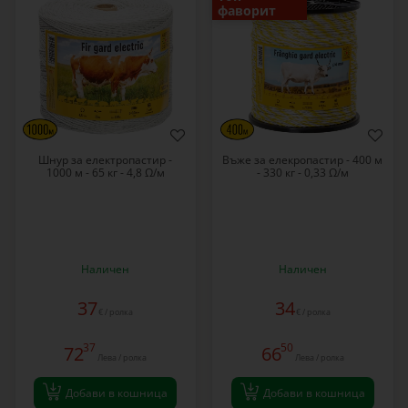
фаворит
Шнур за електропастир -
Въже за елекропастир - 400 м
1000 м - 65 кг - 4,8 Ω/м
- 330 кг - 0,33 Ω/м
Наличен
Наличен
37
34
€ / ролка
€ / ролка
37
50
72
66
Лева / ролка
Лева / ролка
Добави в кошница
Добави в кошница