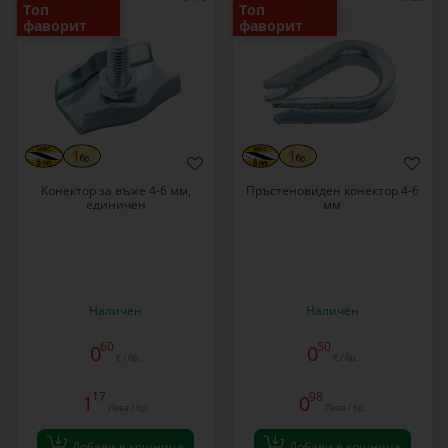
Топ
Топ
фаворит
фаворит
Конектор за въже 4-6 мм,
Пръстеновиден конектор 4-6
единичен
мм
Наличен
Наличен
60
50
0
0
€ / бр.
€ / бр.
17
98
1
0
Лева / бр.
Лева / бр.
Добави в кошница
Добави в кошница