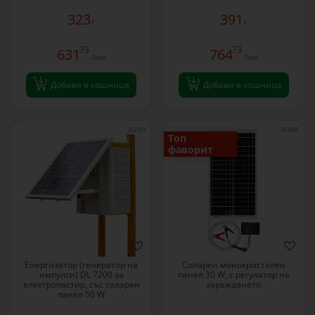
323
391
€
€
73
73
631
764
Лева
Лева
Добави в кошница
Добави в кошница
0239
0090
Топ
фаворит
Eнергизатор (генератор на
Соларен монокристален
импулси) DL 7200 за
панел 30 W, с регулатор на
електропастир, със соларен
зареждането
панел 50 W