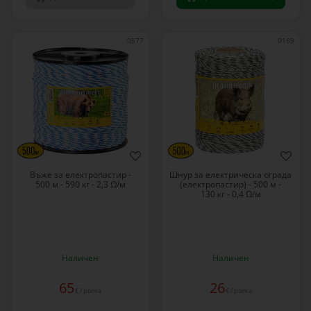
0577
0189
Въже за електропастир -
Шнур за електрическа ограда
500 м - 590 кг - 2,3 Ω/м
(електропастир) - 500 м -
130 кг - 0,4 Ω/м
Наличен
Наличен
65
26
€ / ролка
€ / ролка