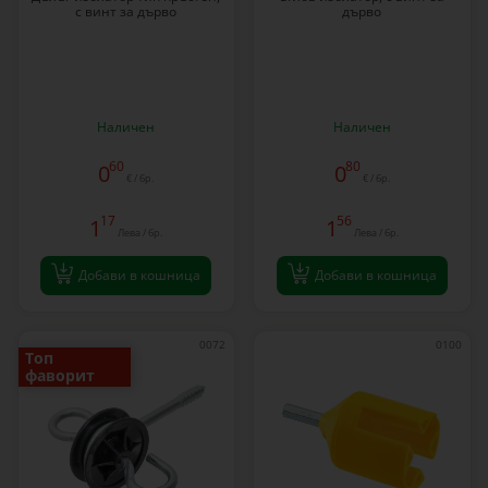
с винт за дърво
дърво
Наличен
Наличен
60
80
0
0
€ / бр.
€ / бр.
17
56
1
1
Лева / бр.
Лева / бр.
Добави в кошница
Добави в кошница
0072
0100
Топ
фаворит