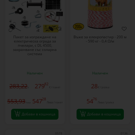
Пакет за изграждане на
Въже за елекропастир - 200 м
електрическа ограда за
- 590 кг - 0,4 Ω/м
пчелари, с DL 4500,
захранване със соларна
система
Наличен
Наличен
82
283,22
279
28
€ / пакет
€ / ролка
€
28
76
553,93
547
54
Лева / пакет
Лева / ролка
Лева
Добави в кошница
Добави в кошница
0578
0136