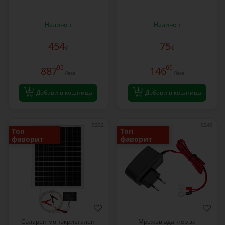
Наличен
Наличен
454
75
€
€
95
69
887
146
Лева
Лева
Добави в кошница
Добави в кошница
0202
0240
Топ
Топ
фаворит
фаворит
Соларен монокристален
Мрежов адаптер за