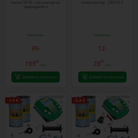
панел 50 W, с регулатор на
енергизатор - 230/12 V
зареждането
Наличен
Наличен
99
12
€
€
63
47
193
23
Лева
Лева
Добави в кошница
Добави в кошница
kit-apic-dl4500-0
kit-apic-dl4500-a
-1.9 €
-3.4 €