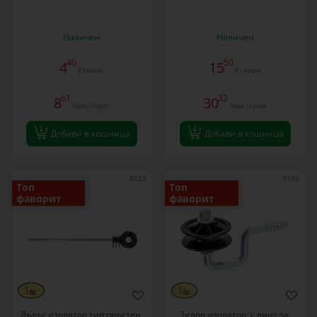
Наличен
Наличен
40
50
4
15
€ / пакет
€ / кутия
61
32
8
30
Лева / пакет
Лева / кутия
Добави в кошница
Добави в кошница
0123
0106
Топ
Топ
фаворит
фаворит
Дълъг изолатор тип пръстен,
Ъглов изолатор, с винт за